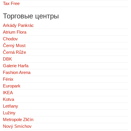
Tax Free
Торговые центры
Arkády Pankrác
Atrium Flora
Chodov
Černý Most
Černá Růže
DBK
Galerie Harfa
Fashion Arena
Fénix
Europark
IKEA
Kotva
Letňany
Lužiny
Metropole Zličín
Nový Smíchov