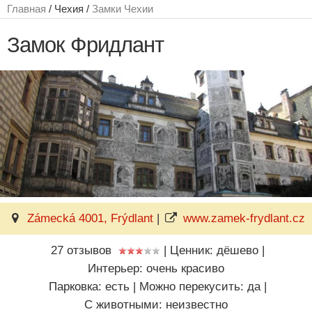
Главная
/ Чехия /
Замки Чехии
Замок Фридлант
Zámecká 4001, Frýdlant
|
www.zamek-frydlant.cz
27 отзывов
|
Ценник: дёшево
|
Интерьер: очень красиво
Парковка: есть
|
Можно перекусить: да
|
C животными: неизвестно