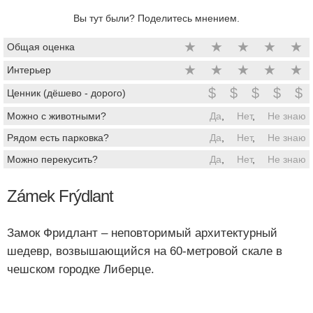
Вы тут были? Поделитесь мнением.
★
★
★
★
★
Общая оценка
★
★
★
★
★
Интерьер
$
$
$
$
$
Ценник (дёшево - дорого)
Можно с животными?
Да
,
Нет
,
Не знаю
Рядом есть парковка?
Да
,
Нет
,
Не знаю
Можно перекусить?
Да
,
Нет
,
Не знаю
Zámek Frýdlant
Замок Фридлант – неповторимый архитектурный
шедевр, возвышающийся на 60-метровой скале в
чешском городке Либерце.