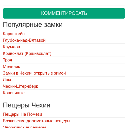
КОММЕНТИРОВАТЬ
Популярные замки
Карлштейн
Глубока-над-Влтавой
Крумлов
Кривоклат (Кршивоклат)
Троя
Мельник
Замки в Чехии, открытые зимой
Локет
Чески-Штернберк
Конопиште
Пещеры Чехии
Пещеры На Помези
Бозковские доломитовые пещеры
Яворжичские пещеры