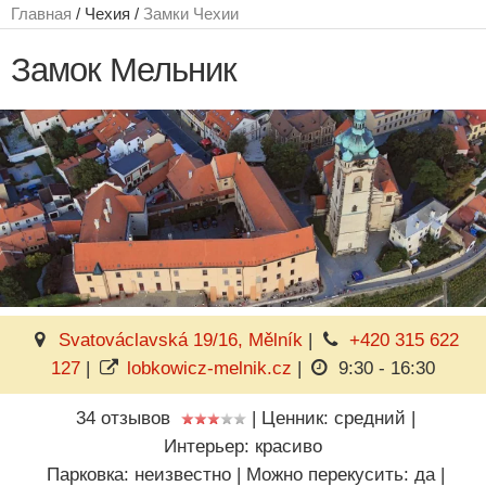
Главная
/ Чехия /
Замки Чехии
Замок Мельник
Svatováclavská 19/16, Mělník
|
+420 315 622
127
|
lobkowicz-melnik.cz
|
9:30 - 16:30
34 отзывов
|
Ценник: средний
|
Интерьер: красиво
Парковка: неизвестно
|
Можно перекусить: да
|