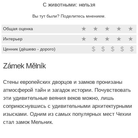
C животными: нельзя
Вы тут были? Поделитесь мнением.
★
★
★
★
★
Общая оценка
★
★
★
★
★
Интерьер
$
$
$
$
$
Ценник (дёшево - дорого)
Zámek Mělník
Стены европейских дворцов и замков пронизаны
атмосферой тайн и загадок истории. Почувствовать
эти удивительные веяния веков можно, лишь
соприкоснувшись с удивительными архитектурными
изысками. Одним из самых популярных мест Чехии
стал замок Мельник.