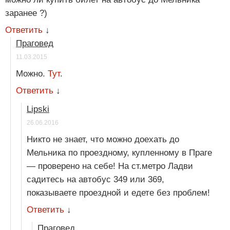
заранее ?)
Ответить
↓
Праговед
11.03.2015
Можно.
Тут
.
Ответить
↓
Lipski
26.06.2016
Никто не знает, что можно доехать до
Мельника по проездному, купленному в Праге
— проверено на себе! На ст.метро Ладви
садитесь на автобус 349 или 369,
показываете проездной и едете без проблем!
Ответить
↓
Праговед