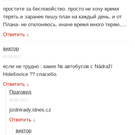
простите за беспокойство. просто не хочу время
терять и заранее пишу план на каждый день. и от
Плана- не отклоняюсь, иначе время много теряю….
Ответить
↓
виктор
08.08.2017
если не трудно : какие № автобусов с Nádraží
Holešovice ?? спасибо.
Ответить
↓
Праговед
08.08.2017
jizdnirady.idnes.cz
Ответить
↓
виктор