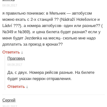
08.08.2017
я правильно понимаю: в Мельник — автобусом
можно ехать с 2-х станций ?? (Nádraží Holešovice и
Ládví ???). а номера автобусов- один или разные?? (
№349 и №369). и цена билета будет разная? если у
меня будет Jezdenka на месяц- сколько мне надо
доплатить за проезд в кронах??
Ответить
↓
Праговед
08.08.2017
Да, с двух. Номера рейсов разные. На билете
будет указан перрон отправления.
Ответить
↓
Сергей
30.01.2017