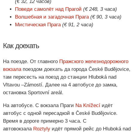
(€ 32, 12 часов)
Поведи самолёт над Прагой
(€ 248, 3 часа)
Волшебная и загадочная Прага
(€ 90, 3 часа)
Мистическая Прага
(€ 91, 2 часа)
Как доехать
На поезде. От главного
Пражского железнодорожного
вокзала
поездом доехать да города České Budějovice,
там пересесть на поезд до станции Hluboká nad
Vltavou –Zámostí. Далее на 4 автобусе до замка,
остановка Sportovní areál.
На автобусе. С вокзала Праги
Na Knížecí
идёт
автобус с одной пересадкой в České Budějovice.
Время в дороге примерно 3 часа. С
автовокзала
Roztyly
идёт прямой рейс до Hluboká nad