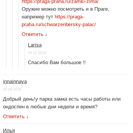
https://praga-praha.ru/zamki-zima/
Оружие можно посмотреть и в Праге,
например тут
https://praga-
praha.ru/schwarzenbersky-palac/
Ответить
↓
Larisa
04.12.2018
Спасибо Вам большое !!
innainnaya
16.09.2018
Добрый день!у парка замка есть часы работы или
ондоспен в любые дни недели и время?
Ответить
↓
Илья