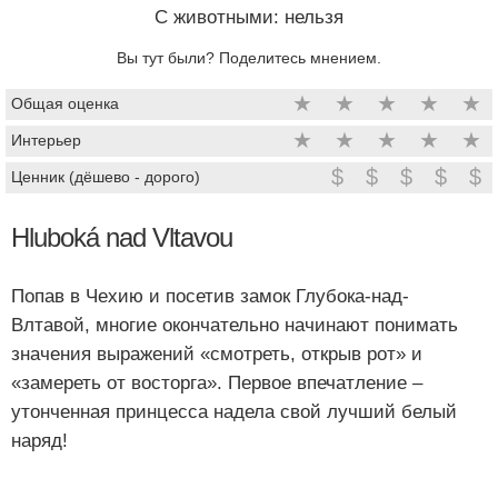
C животными: нельзя
Вы тут были? Поделитесь мнением.
★
★
★
★
★
Общая оценка
★
★
★
★
★
Интерьер
$
$
$
$
$
Ценник (дёшево - дорого)
Hluboká nad Vltavou
Попав в Чехию и посетив замок Глубока-над-
Влтавой, многие окончательно начинают понимать
значения выражений «смотреть, открыв рот» и
«замереть от восторга». Первое впечатление –
утонченная принцесса надела свой лучший белый
наряд!