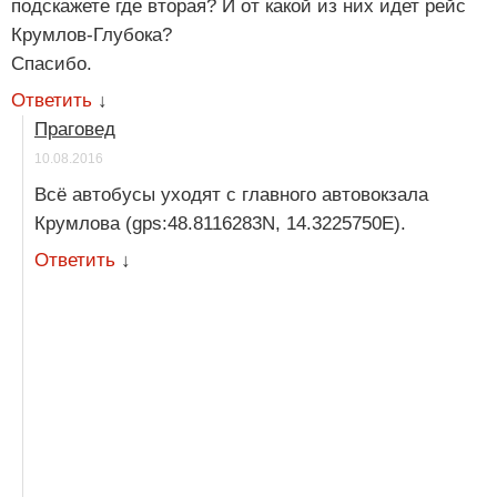
подскажете где вторая? И от какой из них идет рейс
Крумлов-Глубока?
Спасибо.
Ответить
↓
Праговед
10.08.2016
Всё автобусы уходят с главного автовокзала
Крумлова (gps:48.8116283N, 14.3225750E).
Ответить
↓