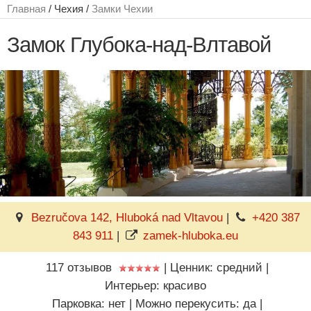
Главная
/ Чехия /
Замки Чехии
Замок Глубока-над-Влтавой
Bezručova 142, Hluboká nad Vltavou
|
+420 387
843 911
|
zamek-hluboka.eu
117 отзывов
|
Ценник: средний
|
Интерьер: красиво
Парковка: нет
|
Можно перекусить: да
|