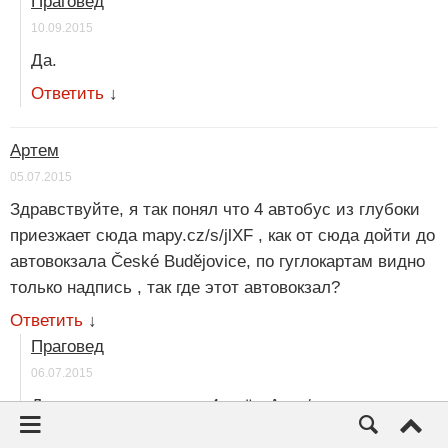
Праговед
10.09.2015
Да.
Ответить
↓
Артем
05.07.2015
Здравствуйте, я так понял что 4 автобус из глубоки
приезжает сюда mapy.cz/s/jlXF , как от сюда дойти до
автовокзала České Budějovice, по гуглокартам видно
только надпись , так где этот автовокзал?
Ответить
↓
Праговед
06.07.2015
Да сюда, от туда же и 4 идёт. Авто/жд вокзал.
Ответить
↓