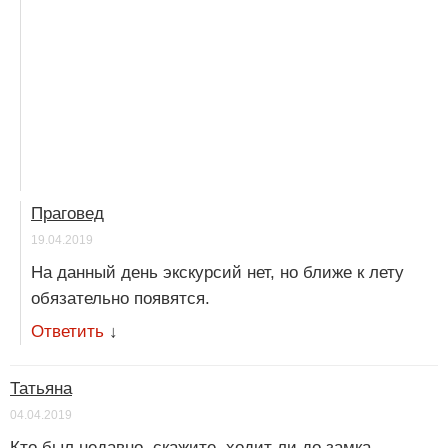
Праговед
19.04.2019
На данный день экскурсий нет, но ближе к лету
обязательно появятся.
Ответить
↓
Татьяна
04.04.2019
Кто был недавно, скажите, ходит ли до замка