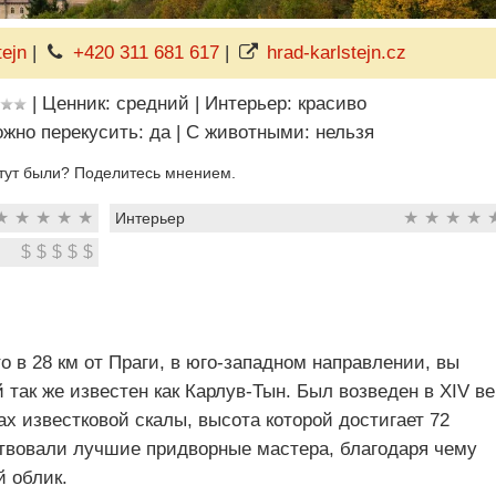
tejn
|
+420 311 681 617
|
hrad-karlstejn.cz
|
Ценник: средний
|
Интерьер: красиво
жно перекусить: да
|
C животными: нельзя
тут были? Поделитесь мнением.
★
★
★
★
★
★
★
★
★
Интерьер
$
$
$
$
$
о в 28 км от Праги, в юго-западном направлении, вы
 так же известен как Карлув-Тын. Был возведен в XIV ве
ах известковой скалы, высота которой достигает 72
твовали лучшие придворные мастера, благодаря чему
й облик.