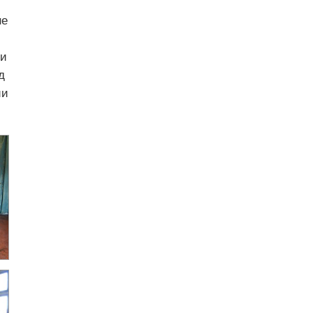
не
ли
д
ии