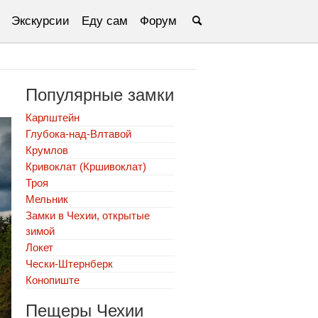
Экскурсии
Еду сам
Форум
Популярные замки
Карлштейн
Глубока-над-Влтавой
Крумлов
Кривоклат (Кршивоклат)
Троя
Мельник
Замки в Чехии, открытые
зимой
Локет
Чески-Штернберк
Конопиште
Пещеры Чехии