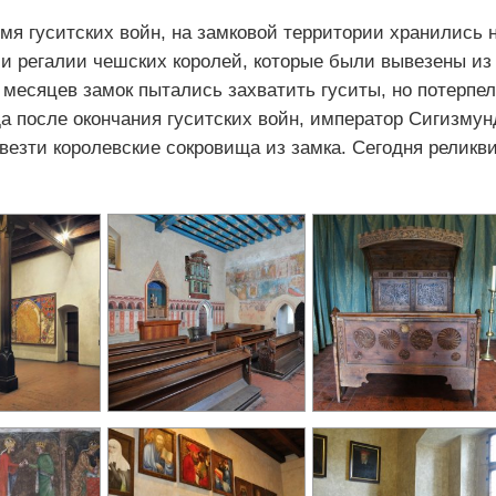
емя гуситских войн, на замковой территории хранились 
 и регалии чешских королей, которые были вывезены из
 месяцев замок пытались захватить гуситы, но потерпе
ода после окончания гуситских войн, император Сигизмун
ывезти королевские сокровища из замка. Сегодня реликв