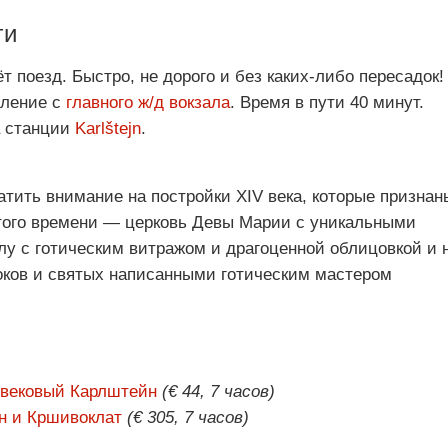
ги
т поезд. Быстро, не дорого и без каких-либо пересадок!
вление с
главного ж/д вокзала
. Время в пути 40 минут.
а станции
Karlštejn
.
тить внимание на постройки XIV века, которые признан
того времени — церковь Девы Марии с уникальными
лу с готическим витражом и драгоценной облицовкой и 
оков и святых написанными готическим мастером
евековый Карлштейн
(€ 44, 7 часов)
н и Кршивоклат
(€ 305, 7 часов)