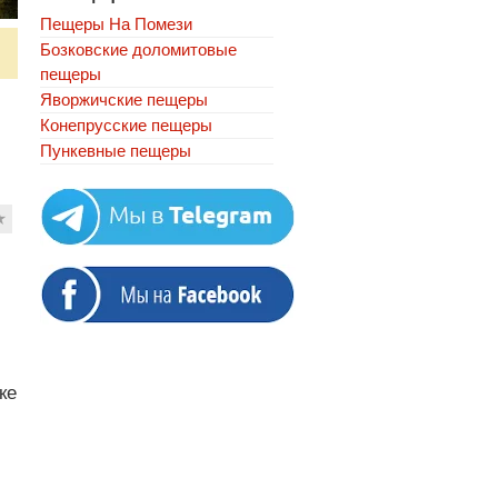
Пещеры На Помези
Бозковские доломитовые
пещеры
Яворжичские пещеры
Конепрусские пещеры
Пункевныe пещеры
★
ке