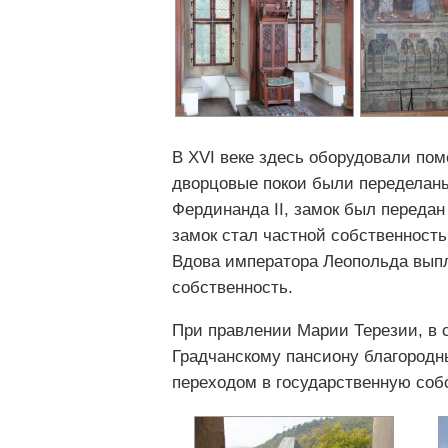
В XVI веке здесь оборудовали пом
дворцовые покои были переделаны 
Фердинанда II, замок был передан
замок стал частной собственностью
Вдова императора Леопольда выпл
собственность.
При правлении Марии Терезии, в с
Градчанскому пансиону благородн
переходом в государственную соб