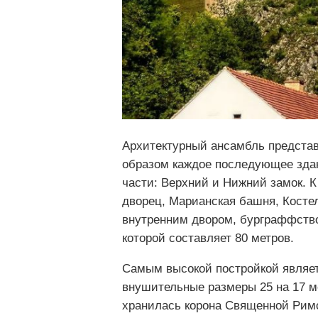
Архитектурный ансамбль представ
образом каждое последующее здан
части: Верхний и Нижний замок. 
дворец, Марианская башня, Косте
внутренним двором, бурграффство
которой составляет 80 метров.
Самым высокой постройкой являет
внушительные размеры 25 на 17 ме
хранилась корона Священной Римск