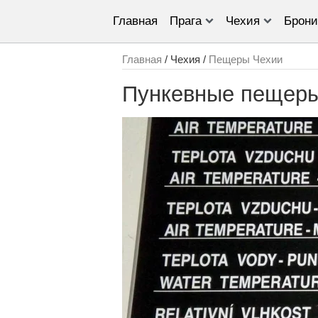
Главная
Прага
Чехия
Брони
Главная
/ Чехия /
Пещеры Чехии
Пункевныe пещеры