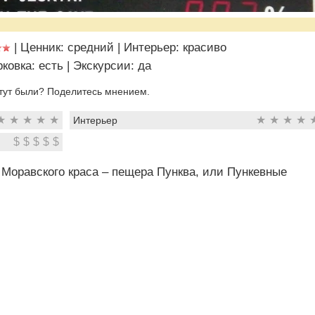
|
Ценник: средний
|
Интерьер: красиво
ковка: есть
|
Экскурсии: да
тут были? Поделитесь мнением.
★
★
★
★
★
★
★
★
★
Интерьер
$
$
$
$
$
Моравского краса – пещера Пунква, или Пункевные