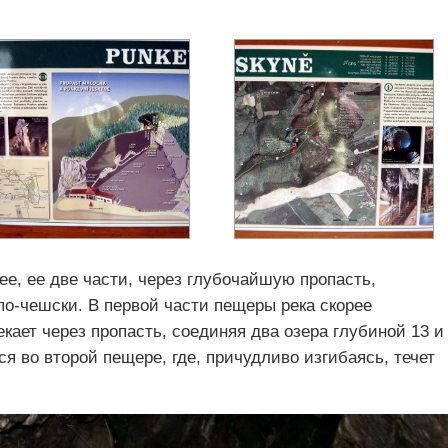
ее, ее две части, через глубочайшую пропасть,
о-чешски. В первой части пещеры река скорее
екает через пропасть, соединяя два озера глубиной 13 и
ся во второй пещере, где, причудливо изгибаясь, течет