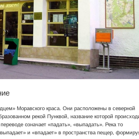
ние
цем» Моравского краса. Они расположены в северной
образованном рекой Пунквой, название которой происход
 переводе означает «падать», «выпадать». Река то
 «выпадает» и «впадает» в пространства пещер, формиру