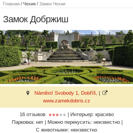
Главная
/ Чехия /
Замки Чехии
Замок Добржиш
Náměstí Svobody 1, Dobříš,
|
www.zamekdobris.cz
16 отзывов
|
Интерьер: красиво
Парковка: нет
|
Можно перекусить: неизвестно
|
C животными: неизвестно