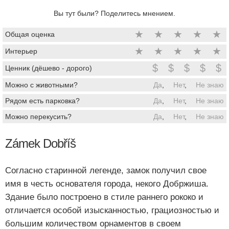
Вы тут были? Поделитесь мнением.
★
★
★
★
★
Общая оценка
★
★
★
★
★
Интерьер
$
$
$
$
$
Ценник (дёшево - дорого)
Можно с животными?
Да
,
Нет
,
Не знаю
Рядом есть парковка?
Да
,
Нет
,
Не знаю
Можно перекусить?
Да
,
Нет
,
Не знаю
Zámek Dobříš
Согласно старинной легенде, замок получил свое
имя в честь основателя города, некого Добржиша.
Здание было построено в стиле раннего рококо и
отличается особой изысканностью, грациозностью и
большим количеством орнаментов в своем