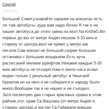
Сергей
11.09.2014
Большой Совет,узнавайте заранее на вокзалах есть
ли там автобусы ,куда вам надо.Лично Я так и не
нашел автобуса до этого замка на вкзл Na Knižeči.Во-
первых до вкз от метро Андел пешком 5-10 мин.в
сторону от центра,вкзл не прямо у метро как
писали.Сам вокзал не большой,скорее большая
остановка с большим козырьком.Есть куча
расписаний мелким шрифтом.Никакие каждые 5-30
мин.автобусы не отходят,пока я около часа искал
видел только 1 реальный автобус в Чешский
Крумлов,но на него я не собирался и народу было
много.Вообщем так и не нашел и не съездил.
Зато посмотрел два старых красивых храма в этом
районе,это- храм Св.Вацлава (от метро Андел в
сторону центра),и костел Св.Габриеля внешне