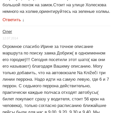
большой похож на замок.Стоит на улице Холескова
немного на холме,ориентируйтесь на зеленые холмы.
Ответить
↓
Олег
12.07.2014
Огромное спасибо Ирине за точное описание
маршрута по поиску замка Добриж( в одноименном
его городке)!!! Сегодня посетили этот шато( как они
его называют) благодаря Вашему описанию. Могу
только добавить, что на автовокзале Na Knižeči три
линии перрона. Надо идти на самую левую, где 6 и 7
перрон. С седьмого перрона действительно,
практически каждые полчаса отходят автобусы(
билет покупают сразу у водителя, стоит 56 крон на
человека), только согласно расписанию ближайшие
рейсы были для нас в 9.00, 9.20, 9.30 и 9.40. Мы