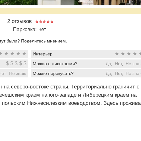
2 отзывов
Парковка: нет
тут были? Поделитесь мнением.
★
★
★
★
★
★
★
★
★
Интерьер
$
$
$
$
$
Можно с животными?
Да
,
Нет
,
Не зна
Нет
,
Не знаю
Можно перекусить?
Да
,
Нет
,
Не зна
 на северо-востоке страны. Территориально граничит с
ечешским краем на юго-западе и Либерецким краем на
 с польским Нижнесилезким воеводством. Здесь прожива