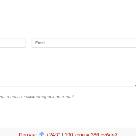
ть о новых комментариях по e-mail.
Погода
:
+24°C
|
100 крон = 386 рублей