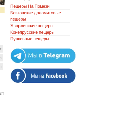
Пещеры На Помези
Бозковские доломитовые
пещеры
Яворжичские пещеры
Конепрусские пещеры
Пункевныe пещеры
★
ю
ю
ет