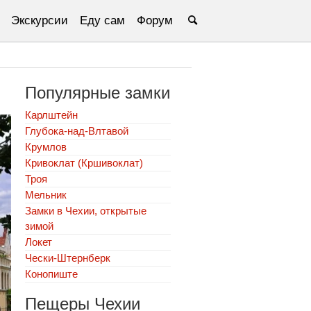
Экскурсии
Еду сам
Форум
Популярные замки
Карлштейн
Глубока-над-Влтавой
Крумлов
Кривоклат (Кршивоклат)
Троя
Мельник
Замки в Чехии, открытые
зимой
Локет
Чески-Штернберк
Конопиште
Пещеры Чехии