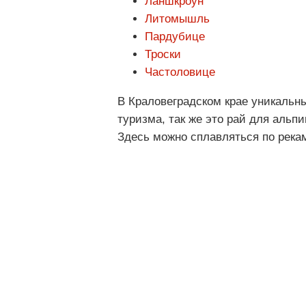
Ланшкроун
Литомышль
Пардубице
Троски
Частоловице
В Краловеградском крае уникальн
туризма, так же это рай для альп
Здесь можно сплавляться по рекам