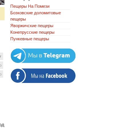
Пещеры На Помези
Бозковские доломитовые
пещеры
Яворжичские пещеры
Конепрусские пещеры
Пункевныe пещеры
★
ю
ю
од