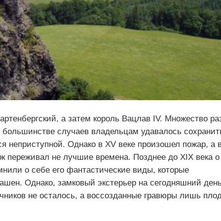
ртенбергский, а затем король Вацлав IV. Множество ра
 в большинстве случаев владельцам удавалось сохранит
ся неприступной. Однако в XV веке произошел пожар, а 
к переживал не лучшие времена. Позднее до XIX века о
мнили о себе его фантастические виды, которые
шен. Однако, замковый экстерьер на сегодняшний ден
очников не осталось, а воссозданные гравюры лишь пло