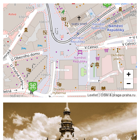
+
−
Leaflet | OSM & praga-praha.ru