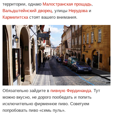
территории, однако
Малостранская прощадь
,
Вальдштейнский дворец
, улицы
Нерудова
и
Кармелитска
стоят вашего внимания.
Обязательно зайдите в
пивную Фердинанда
. Тут
можно вкусно, не дорого пообедать и попить
исключительно фирменное пиво. Советуем
попробовать пиво «семь пуль».