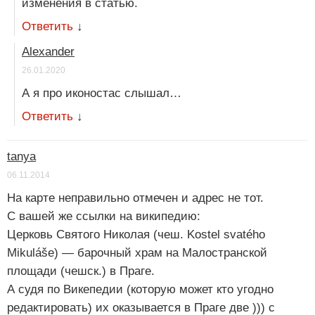
изменения в статью.
Ответить
↓
Alexander
26.01.2020
А я про иконостас слышал…
Ответить
↓
tanya
06.11.2014
На карте неправильно отмечен и адрес не тот.
С вашей же ссылки на википедию:
Церковь Святого Николая (чеш. Kostel svatého
Mikuláše) — барочный храм на Малостранской
площади (чешск.) в Праге.
А судя по Викепедии (которую может кто угодно
редактировать) их оказывается в Праге две ))) с