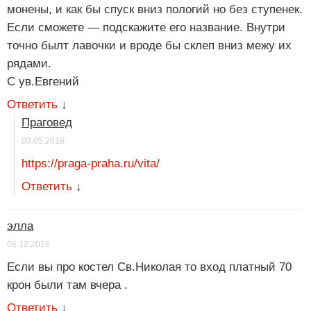
монены, и как бы спуск вниз пологий но без ступенек.
Если сможете — подскажите его название. Внутри
точно былт лавочки и вроде бы склеп вниз межу их
рядами.
С ув.Евгений
Ответить
↓
Праговед
03.05.2018
https://praga-praha.ru/vita/
Ответить
↓
элла
06.12.2016
Если вы про костел Св.Николая то вход платный 70
крон были там вчера .
Ответить
↓