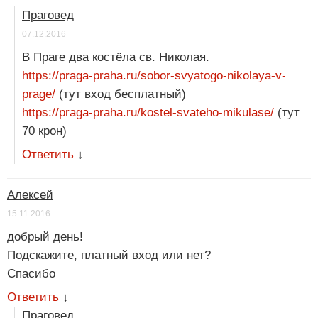
Праговед
07.12.2016
В Праге два костёла св. Николая.
https://praga-praha.ru/sobor-svyatogo-nikolaya-v-
prage/
(тут вход бесплатный)
https://praga-praha.ru/kostel-svateho-mikulase/
(тут
70 крон)
Ответить
↓
Алексей
15.11.2016
добрый день!
Подскажите, платный вход или нет?
Спасибо
Ответить
↓
Праговед