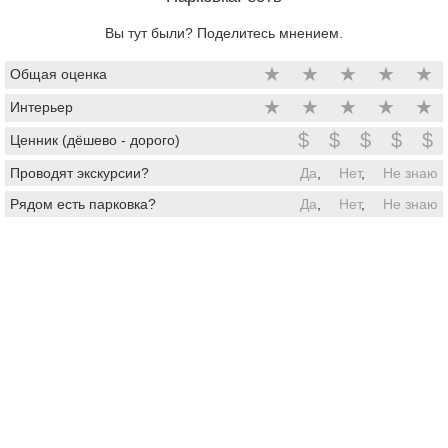
Вы тут были? Поделитесь мнением.
★
★
★
★
★
Общая оценка
★
★
★
★
★
Интерьер
$
$
$
$
$
Ценник (дёшево - дорого)
Проводят экскурсии?
Да
,
Нет
,
Не знаю
Рядом есть парковка?
Да
,
Нет
,
Не знаю