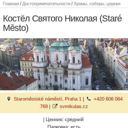
Главная
/
Достопримечательности
/
Храмы, соборы, церкви
Костёл Святого Николая (Staré
Město)
Staroměstské náměstí, Praha 1
|
+420 606 064
769
|
svmikulas.cz
|
Ценник: средний
Парковка: есть