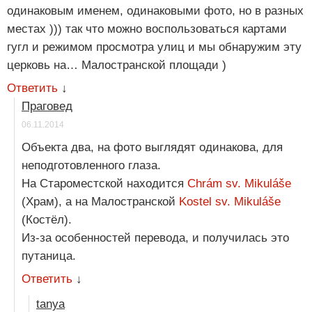
одинаковым именем, одинаковыми фото, но в разных
местах ))) так что можно воспользоваться картами
гугл и режимом просмотра улиц и мы обнаружим эту
церковь на… Малостранской площади )
Ответить
↓
Праговед
06.11.2014
Объекта два, на фото выглядят одинакова, для
неподготовленного глаза.
На Староместской находится
Chrám sv. Mikuláše
(Храм), а на Малостранской
Kostel sv. Mikuláše
(Костёл).
Из-за особенностей перевода, и получилась это
путаница.
Ответить
↓
tanya