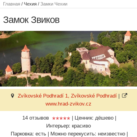
Главная
/ Чехия /
Замки Чехии
Замок Звиков
Zvíkovské Podhradí 1, Zvíkovské Podhradí
|
www.hrad-zvikov.cz
14 отзывов
|
Ценник: дёшево
|
Интерьер: красиво
Парковка: есть
|
Можно перекусить: неизвестно
|