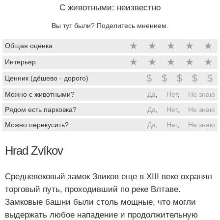
C животными: неизвестно
Вы тут были? Поделитесь мнением.
★
★
★
★
★
Общая оценка
★
★
★
★
★
Интерьер
$
$
$
$
$
Ценник (дёшево - дорого)
Можно с животными?
Да
,
Нет
,
Не знаю
Рядом есть парковка?
Да
,
Нет
,
Не знаю
Можно перекусить?
Да
,
Нет
,
Не знаю
Hrad Zvíkov
Средневековый замок Звиков еще в XIII веке охранял
торговый путь, проходивший по реке Влтаве.
Замковые башни были столь мощные, что могли
выдержать любое нападение и продолжительную