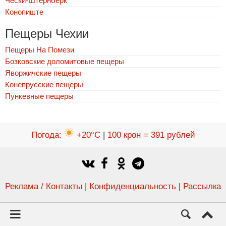
Чески-Штернберк
Конопиште
Пещеры Чехии
Пещеры На Помези
Бозковские доломитовые пещеры
Яворжичские пещеры
Конепрусские пещеры
Пункевныe пещеры
Погода
:
+20°C
|
100 крон = 391 рублей
Реклама / Контакты
|
Конфиденциальность
|
Рассылка