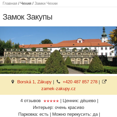
Главная
/ Чехия /
Замки Чехии
Замок Закупы
Borská 1, Zákupy
|
+420 487 857 278
|
zamek-zakupy.cz
4 отзывов
|
Ценник: дёшево
|
Интерьер: очень красиво
Парковка: есть
|
Можно перекусить: да
|