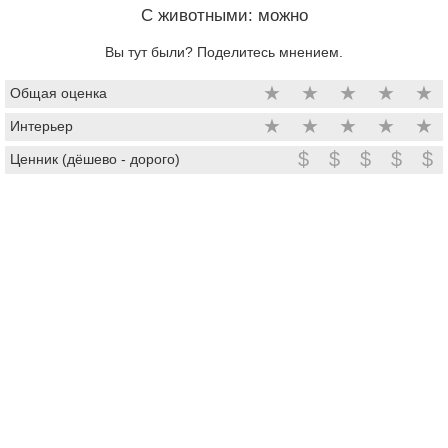
C животными: можно
Вы тут были? Поделитесь мнением.
★
★
★
★
★
Общая оценка
★
★
★
★
★
Интерьер
$
$
$
$
$
Ценник (дёшево - дорого)