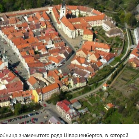
обница знаменитого рода Шварценбергов, в которой