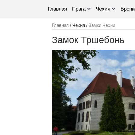
Главная
Прага
Чехия
Брони
Главная
/ Чехия /
Замки Чехии
Замок Тршебонь