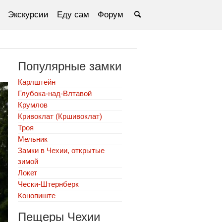
Экскурсии
Еду сам
Форум
Популярные замки
Карлштейн
Глубока-над-Влтавой
Крумлов
Кривоклат (Кршивоклат)
Троя
Мельник
Замки в Чехии, открытые
зимой
Локет
Чески-Штернберк
Конопиште
Пещеры Чехии