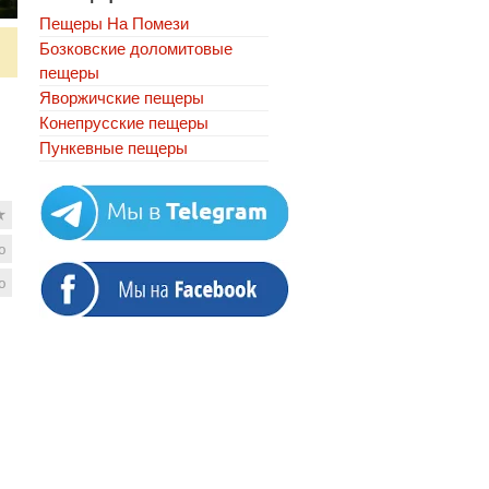
Пещеры На Помези
Бозковские доломитовые
пещеры
Яворжичские пещеры
Конепрусские пещеры
Пункевныe пещеры
★
ю
ю