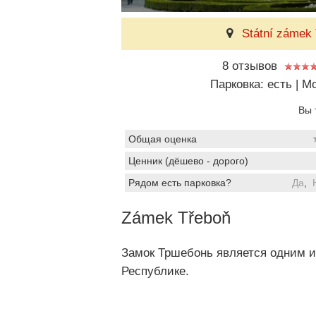
Státní zámek 
8 отзывов
Парковка: есть
|
Мо
Вы 
Общая оценка
Ценник (дёшево - дорого)
Рядом есть парковка?
Да
,
Zámek Třeboň
Замок Тршебонь является одним и
Республике.