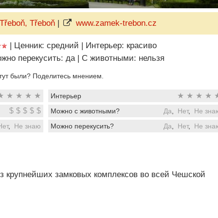
Třeboň, Třeboň
|
www.zamek-trebon.cz
|
Ценник: средний
|
Интерьер: красиво
жно перекусить: да
|
C животными: нельзя
тут были? Поделитесь мнением.
★
★
★
★
★
★
★
★
★
Интерьер
$
$
$
$
$
Можно с животными?
Да
,
Нет
,
Не зна
Нет
,
Не знаю
Можно перекусить?
Да
,
Нет
,
Не зна
з крупнейших замковых комплексов во всей Чешской