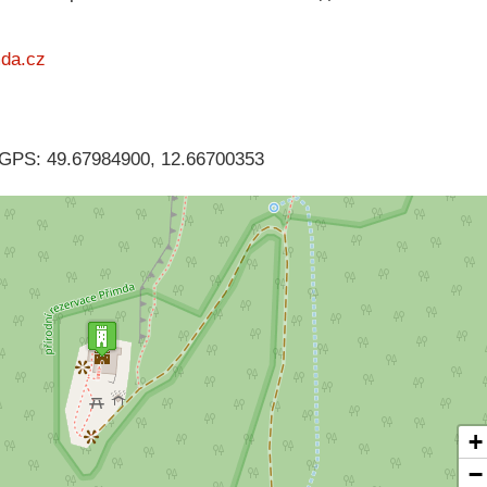
mda.cz
GPS: 49.67984900, 12.66700353
+
−