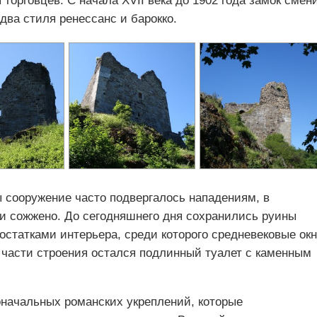
торговцев. С начала XVII века до 1902 года замок смен
два стиля ренессанс и барокко.
 сооружение часто подвергалось нападениям, в
 и сожжено. До сегодняшнего дня сохранились руины
статками интерьера, среди которого средневековые окн
й части строения остался подлинный туалет с каменным
оначальных романских укреплений, которые