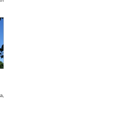
ил
а,