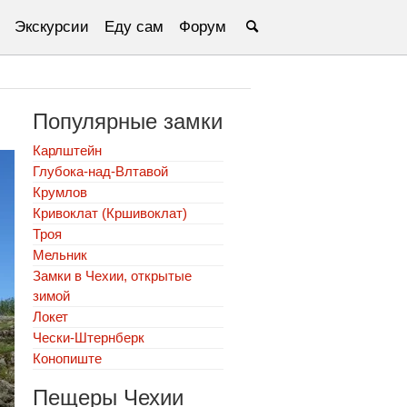
Экскурсии
Еду сам
Форум
Популярные замки
Карлштейн
Глубока-над-Влтавой
Крумлов
Кривоклат (Кршивоклат)
Троя
Мельник
Замки в Чехии, открытые
зимой
Локет
Чески-Штернберк
Конопиште
Пещеры Чехии