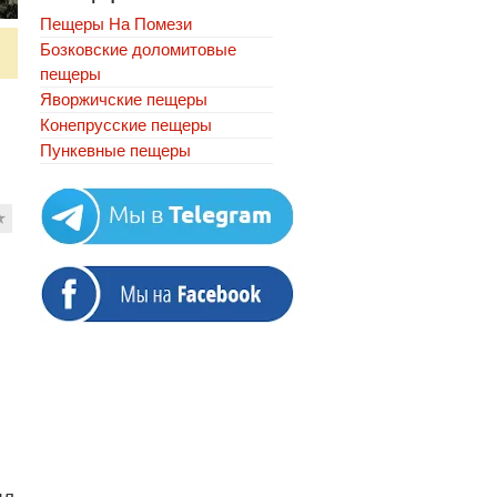
Пещеры На Помези
Бозковские доломитовые
пещеры
Яворжичские пещеры
Конепрусские пещеры
Пункевныe пещеры
★