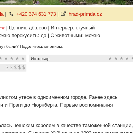
da
|
+420 374 631 773
|
hrad-primda.cz
|
Ценник: дёшево
|
Интерьер: скучный
жно перекусить: да
|
C животными: можно
тут были? Поделитесь мнением.
★
★
★
★
★
★
★
★
★
Интерьер
$
$
$
$
$
листом утесе в одноименном городе. Ранее здесь
ни и Праги до Нюрнберга. Первые воспоминания
валась чешским королем в качестве таможенной станции,