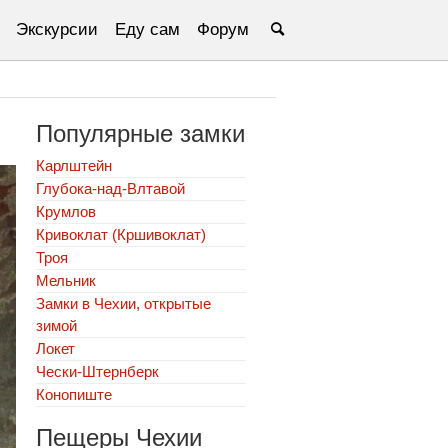
Экскурсии
Еду сам
Форум
Популярные замки
Карлштейн
Глубока-над-Влтавой
Крумлов
Кривоклат (Кршивоклат)
Троя
Мельник
Замки в Чехии, открытые
зимой
Локет
Чески-Штернберк
Конопиште
Пещеры Чехии