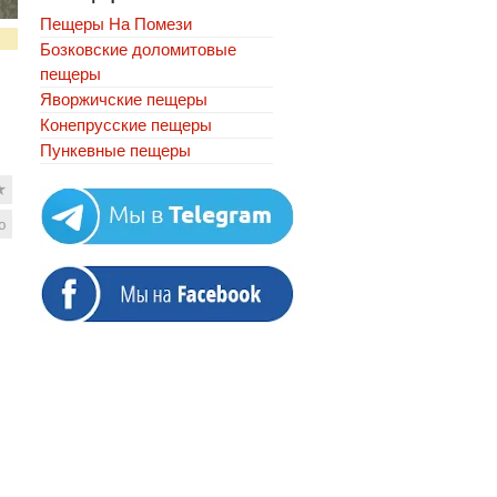
Пещеры На Помези
Бозковские доломитовые
пещеры
Яворжичские пещеры
Конепрусские пещеры
Пункевныe пещеры
★
ю