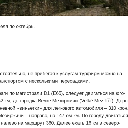
еля по октябрь.
стоятельно, не прибегая к услугам турфирм можно на
анспортом с несколькими пересадками.
аги по магистрали D1 (Е65), следует двигаться на юго-
2 км, до городка Велке Мезиржичи (Velké Meziříčí). Доро
невной «виньетки» для легкового автомобиля – 310 крон
Мезиржичи – направо, на 147-ом км. По городу двигаться
 налево на маршрут 360. Далее ехать 16 км в северо-