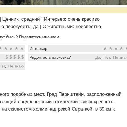
|
Ценник: средний
|
Интерьер: очень красиво
о перекусить: да
|
C животными: неизвестно
тут были? Поделитесь мнением.
★
★
★
★
★
★
★
★
★
Интерьер
$
$
$
$
$
Рядом есть парковка?
Да
,
Нет
,
Не зна
Нет
,
Не знаю
ного подобных мест. Град Пернштейн, расположенный
тоящий средневековый готический замок-крепость,
а скалистом холме над рекой Свраткой, в 39 км к