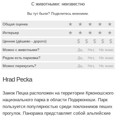
C животными: неизвестно
Вы тут были? Поделитесь мнением.
★
★
★
★
★
Общая оценка
★
★
★
★
★
Интерьер
$
$
$
$
$
Ценник (дёшево - дорого)
Можно с животными?
Да
,
Нет
,
Не знаю
Рядом есть парковка?
Да
,
Нет
,
Не знаю
Можно перекусить?
Да
,
Нет
,
Не знаю
Hrad Pecka
Замок Пецка расположен на территории Крконошского
национального парка в области Подкрконоши. Парк
пользуется популярностью среди поклонников пеших
прогулок. Панорама представляет собой альпийские