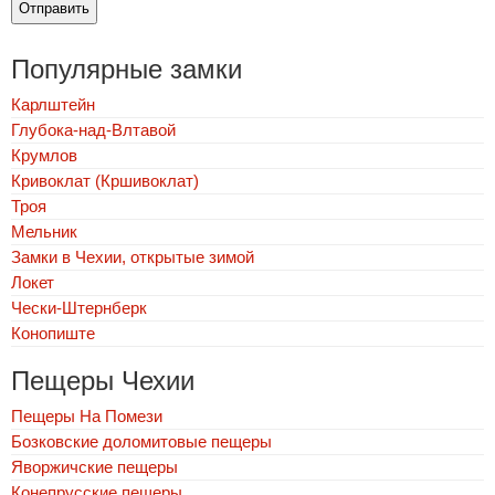
Популярные замки
Карлштейн
Глубока-над-Влтавой
Крумлов
Кривоклат (Кршивоклат)
Троя
Мельник
Замки в Чехии, открытые зимой
Локет
Чески-Штернберк
Конопиште
Пещеры Чехии
Пещеры На Помези
Бозковские доломитовые пещеры
Яворжичские пещеры
Конепрусские пещеры