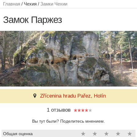
Главная
/ Чехия /
Замки Чехии
Замок Паржез
Zřícenina hradu Pařez, Holín
1 отзывов
Вы тут были? Поделитесь мнением.
★
★
★
★
★
Общая оценка