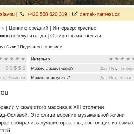
slavou
|
+420 568 620 319
|
zamek-namest.cz
|
Ценник: средний
|
Интерьер: красиво
жно перекусить: да
|
C животными: нельзя
тут были? Поделитесь мнением.
★
★
★
★
★
★
★
★
★
Интерьер
$
$
$
$
$
Можно с животными?
Да
,
Нет
,
Не зна
Нет
,
Не знаю
Можно перекусить?
Да
,
Нет
,
Не зна
vou
равии у скалистого массива в XIII столетии
ад-Ославой. Это олицетворение музыкальной жизни
ворце собирались лучшие оркестры, состоящие из самых
стей.