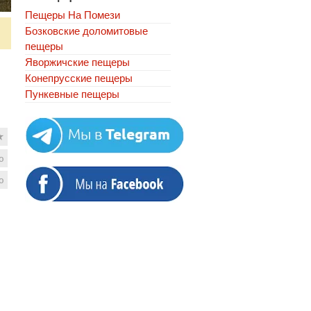
Пещеры На Помези
Бозковские доломитовые
пещеры
Яворжичские пещеры
Конепрусские пещеры
Пункевныe пещеры
★
ю
ю