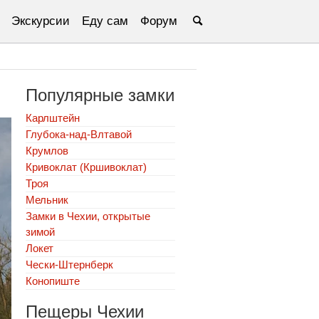
Экскурсии
Еду сам
Форум
Популярные замки
Карлштейн
Глубока-над-Влтавой
Крумлов
Кривоклат (Кршивоклат)
Троя
Мельник
Замки в Чехии, открытые
зимой
Локет
Чески-Штернберк
Конопиште
Пещеры Чехии