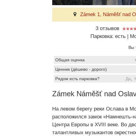
Zámek 1, Náměšť nad O
3 отзывов
Парковка: есть
|
Мо
Вы 
Общая оценка
Ценник (дёшево - дорого)
Рядом есть парковка?
Да
,
Zámek Náměšť nad Osla
На левом берегу реки Ослава в Мо
расположился замок «Намнешть-н
Центра Европы в XVIII веке. Во д
талантливых музыкантов окрестно