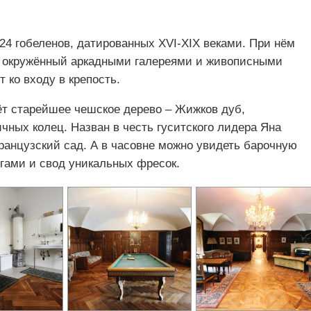
 24 гобеленов, датированных XVI-XIX веками. При нём
, окружённый аркадными галереями и живописными
 ко входу в крепость.
ёт старейшее чешское дерево – Жижков дуб,
ных колец. Назван в честь гуситского лидера Яна
ранцузский сад. А в часовне можно увидеть барочную
игами и свод уникальных фресок.