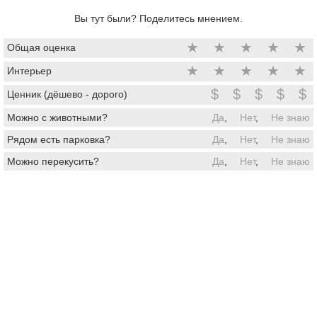
Вы тут были? Поделитесь мнением.
★
★
★
★
★
Общая оценка
★
★
★
★
★
Интерьер
$
$
$
$
$
Ценник (дёшево - дорого)
Можно с животными?
Да
,
Нет
,
Не знаю
Рядом есть парковка?
Да
,
Нет
,
Не знаю
Можно перекусить?
Да
,
Нет
,
Не знаю