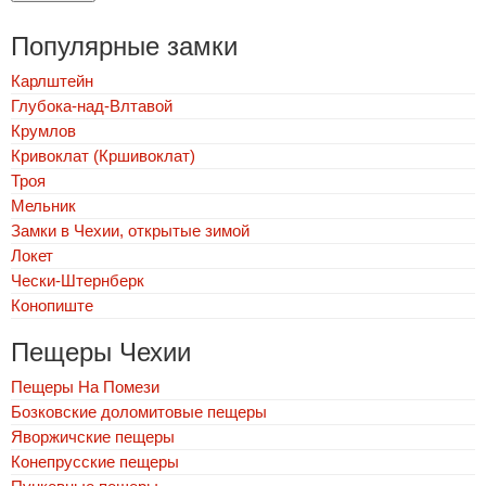
Популярные замки
Карлштейн
Глубока-над-Влтавой
Крумлов
Кривоклат (Кршивоклат)
Троя
Мельник
Замки в Чехии, открытые зимой
Локет
Чески-Штернберк
Конопиште
Пещеры Чехии
Пещеры На Помези
Бозковские доломитовые пещеры
Яворжичские пещеры
Конепрусские пещеры