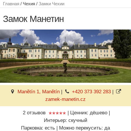
Главная
/ Чехия /
Замки Чехии
Замок Манетин
Manětín 1, Manětín
|
+420 373 392 283
|
zamek-manetin.cz
2 отзывов
|
Ценник: дёшево
|
Интерьер: скучный
Парковка: есть
|
Можно перекусить: да