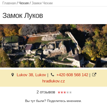
Главная
/ Чехия /
Замки Чехии
Замок Луков
Lukov 38, Lukov
|
+420 608 568 142
|
hradlukov.cz
2 отзывов
Вы тут были? Поделитесь мнением.