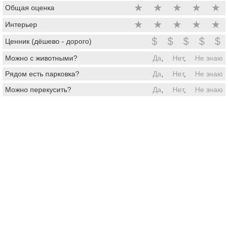
★
★
★
★
★
Общая оценка
★
★
★
★
★
Интерьер
$
$
$
$
$
Ценник (дёшево - дорого)
Можно с животными?
Да
,
Нет
,
Не знаю
Рядом есть парковка?
Да
,
Нет
,
Не знаю
Можно перекусить?
Да
,
Нет
,
Не знаю