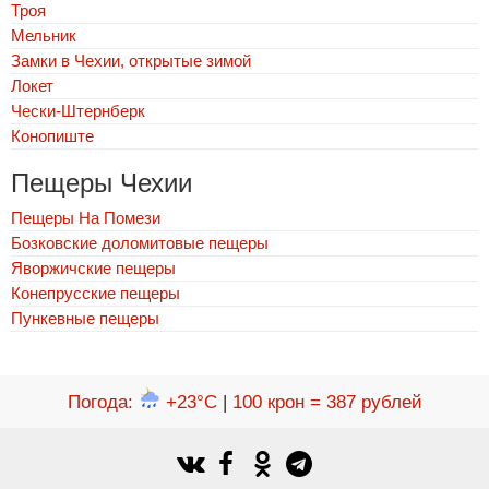
Троя
Мельник
Замки в Чехии, открытые зимой
Локет
Чески-Штернберк
Конопиште
Пещеры Чехии
Пещеры На Помези
Бозковские доломитовые пещеры
Яворжичские пещеры
Конепрусские пещеры
Пункевныe пещеры
Погода
:
+23°C
|
100 крон = 387 рублей