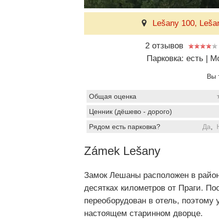
Lešany 100, Leša
2 отзывов
Парковка: есть
|
Мо
Вы 
Общая оценка
Ценник (дёшево - дорого)
Рядом есть парковка?
Да
,
Zámek Lešany
Замок Лешаны расположен в райо
десятках километров от Праги. По
переоборудован в отель, поэтому 
настоящем старинном дворце.