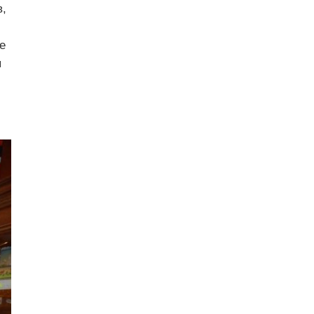
в,
е
я