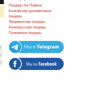
Пещеры На Помези
Бозковские доломитовые
пещеры
Яворжичские пещеры
Конепрусские пещеры
Пункевныe пещеры
★
ю
ю