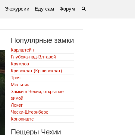
Экскурсии
Еду сам
Форум
Популярные замки
Карлштейн
Глубока-над-Влтавой
Крумлов
Кривоклат (Кршивоклат)
Троя
Мельник
Замки в Чехии, открытые
зимой
Локет
Чески-Штернберк
Конопиште
Пещеры Чехии