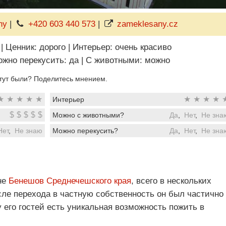
ny
|
+420 603 440 573
|
zameklesany.cz
|
Ценник: дорого
|
Интерьер: очень красиво
жно перекусить: да
|
C животными: можно
тут были? Поделитесь мнением.
★
★
★
★
★
★
★
★
★
Интерьер
$
$
$
$
$
Можно с животными?
Да
,
Нет
,
Не зна
Нет
,
Не знаю
Можно перекусить?
Да
,
Нет
,
Не зна
не
Бенешов
Среднечешского края
, всего в нескольких
сле перехода в частную собственность он был частично
у его гостей есть уникальная возможность пожить в