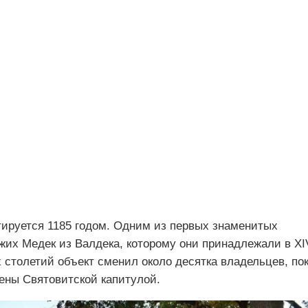
тируется 1185 годом. Одним из первых знаменитых
их Медек из Валдека, которому они принадлежали в XI
 столетий объект сменил около десятка владельцев, по
лены Святовитской капитулой.