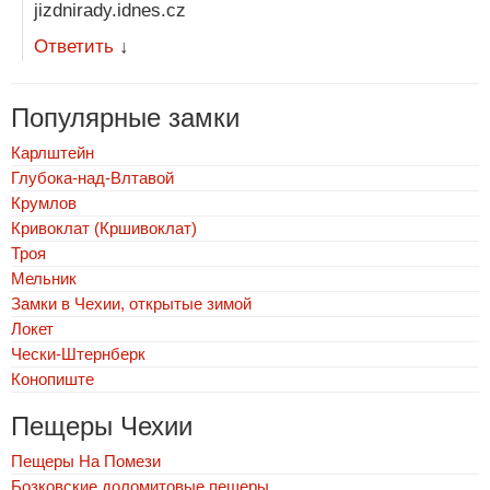
jizdnirady.idnes.cz
Ответить
↓
Популярные замки
Карлштейн
Глубока-над-Влтавой
Крумлов
Кривоклат (Кршивоклат)
Троя
Мельник
Замки в Чехии, открытые зимой
Локет
Чески-Штернберк
Конопиште
Пещеры Чехии
Пещеры На Помези
Бозковские доломитовые пещеры