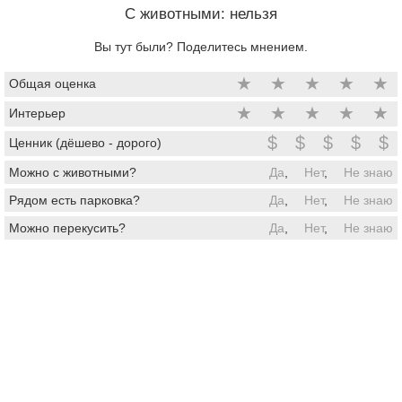
C животными: нельзя
Вы тут были? Поделитесь мнением.
★
★
★
★
★
Общая оценка
★
★
★
★
★
Интерьер
$
$
$
$
$
Ценник (дёшево - дорого)
Можно с животными?
Да
,
Нет
,
Не знаю
Рядом есть парковка?
Да
,
Нет
,
Не знаю
Можно перекусить?
Да
,
Нет
,
Не знаю