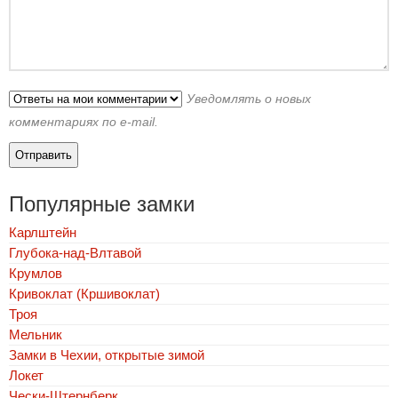
Уведомлять о новых
комментариях по e-mail.
Популярные замки
Карлштейн
Глубока-над-Влтавой
Крумлов
Кривоклат (Кршивоклат)
Троя
Мельник
Замки в Чехии, открытые зимой
Локет
Чески-Штернберк