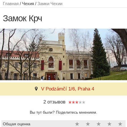
Главная
/ Чехия /
Замки Чехии
Замок Крч
V Podzámčí 1/6, Praha 4
2 отзывов
Вы тут были? Поделитесь мнением.
★
★
★
★
★
Общая оценка