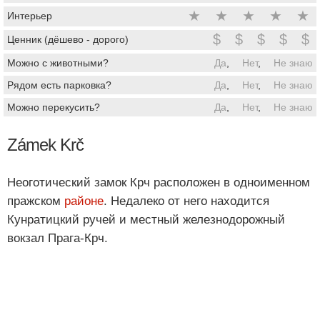
★
★
★
★
★
Интерьер
$
$
$
$
$
Ценник (дёшево - дорого)
Можно с животными?
Да
,
Нет
,
Не знаю
Рядом есть парковка?
Да
,
Нет
,
Не знаю
Можно перекусить?
Да
,
Нет
,
Не знаю
Zámek Krč
Неоготический замок Крч расположен в одноименном
пражском
районе
. Недалеко от него находится
Кунратицкий ручей и местный железнодорожный
вокзал Прага-Крч.