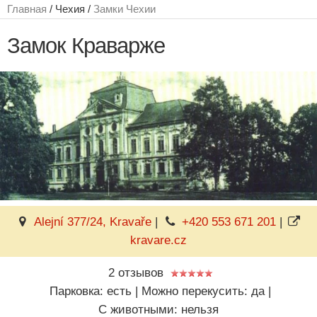
Главная
/ Чехия /
Замки Чехии
Замок Краварже
Alejní 377/24, Kravaře
|
+420 553 671 201
|
kravare.cz
2 отзывов
Парковка: есть
|
Можно перекусить: да
|
C животными: нельзя