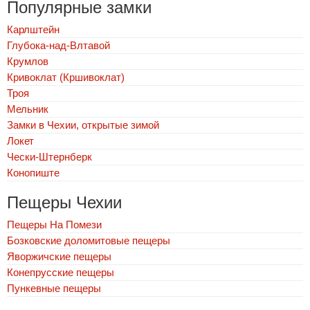
Популярные замки
Карлштейн
Глубока-над-Влтавой
Крумлов
Кривоклат (Кршивоклат)
Троя
Мельник
Замки в Чехии, открытые зимой
Локет
Чески-Штернберк
Конопиште
Пещеры Чехии
Пещеры На Помези
Бозковские доломитовые пещеры
Яворжичские пещеры
Конепрусские пещеры
Пункевныe пещеры