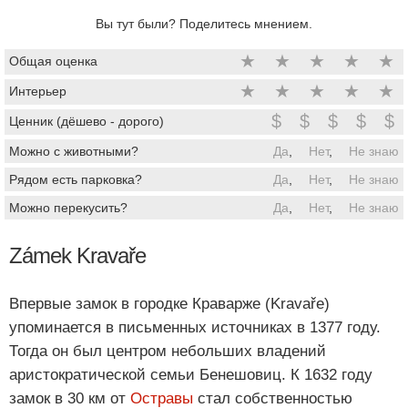
Вы тут были? Поделитесь мнением.
★
★
★
★
★
Общая оценка
★
★
★
★
★
Интерьер
$
$
$
$
$
Ценник (дёшево - дорого)
Можно с животными?
Да
,
Нет
,
Не знаю
Рядом есть парковка?
Да
,
Нет
,
Не знаю
Можно перекусить?
Да
,
Нет
,
Не знаю
Zámek Kravaře
Впервые замок в городке Краварже (Kravaře)
упоминается в письменных источниках в 1377 году.
Тогда он был центром небольших владений
аристократической семьи Бенешовиц. К 1632 году
замок в 30 км от
Остравы
стал собственностью