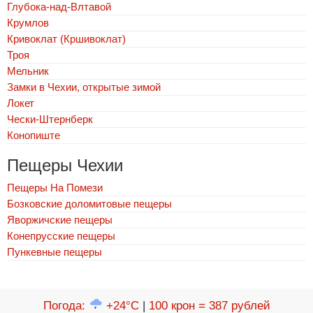
Глубока-над-Влтавой
Крумлов
Кривоклат (Кршивоклат)
Троя
Мельник
Замки в Чехии, открытые зимой
Локет
Чески-Штернберк
Конопиште
Пещеры Чехии
Пещеры На Помези
Бозковские доломитовые пещеры
Яворжичские пещеры
Конепрусские пещеры
Пункевныe пещеры
Погода
:
+24°C
|
100 крон = 387 рублей