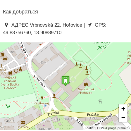
Как добраться
АДРЕС Vrbnovská 22, Hořovice |
GPS:
49.83756760, 13.90889710
+
−
Leaflet | OSM & praga-praha.ru