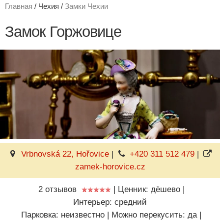
Главная
/ Чехия /
Замки Чехии
Замок Горжовице
Vrbnovská 22, Hořovice
|
+420 311 512 479
|
zamek-horovice.cz
2 отзывов
|
Ценник: дёшево
|
Интерьер: средний
Парковка: неизвестно
|
Можно перекусить: да
|