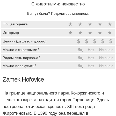
C животными: неизвестно
Вы тут были? Поделитесь мнением.
★
★
★
★
★
Общая оценка
★
★
★
★
★
Интерьер
$
$
$
$
$
Ценник (дёшево - дорого)
Можно с животными?
Да
,
Нет
,
Не знаю
Рядом есть парковка?
Да
,
Нет
,
Не знаю
Можно перекусить?
Да
,
Нет
,
Не знаю
Zámek Hořovice
На границе национального парка Кокоржинского и
Чешского карста находится город Горжовице. Здесь
построена готическая крепость XIII века рода
Жиротиновых. В 1390 году она перешёл в