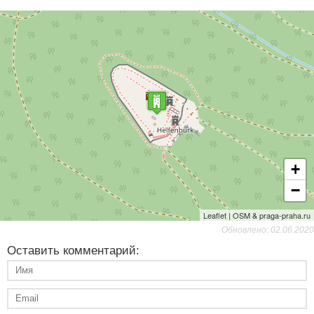
+
−
Leaflet | OSM & praga-praha.ru
Обновлено: 02.06.2020
Оставить комментарий: