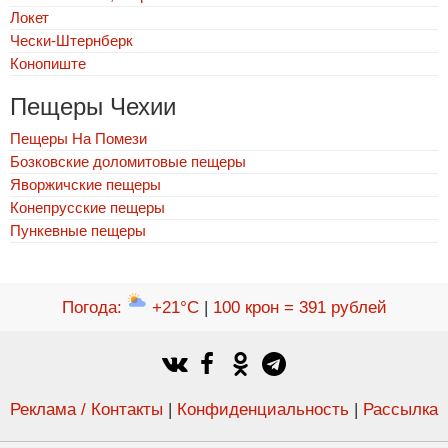
Локет
Чески-Штернберк
Конопиште
Пещеры Чехии
Пещеры На Помези
Бозковские доломитовые пещеры
Яворжичские пещеры
Конепрусские пещеры
Пункевныe пещеры
Погода
:
+21°C
|
100 крон = 391 рублей
Реклама / Контакты
|
Конфиденциальность
|
Рассылка