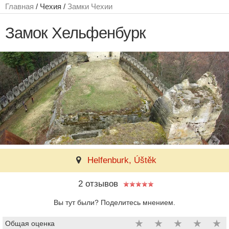
Главная
/ Чехия /
Замки Чехии
Замок Хельфенбурк
Helfenburk, Úštěk
2 отзывов
Вы тут были? Поделитесь мнением.
★
★
★
★
★
Общая оценка