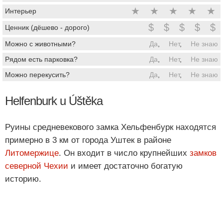
★
★
★
★
★
Интерьер
$
$
$
$
$
Ценник (дёшево - дорого)
Можно с животными?
Да
,
Нет
,
Не знаю
Рядом есть парковка?
Да
,
Нет
,
Не знаю
Можно перекусить?
Да
,
Нет
,
Не знаю
Helfenburk u Úštěka
Руины средневекового замка Хельфенбурк находятся
примерно в 3 км от города Уштек в районе
Литомержице
. Он входит в число крупнейших
замков
северной Чехии
и имеет достаточно богатую
историю.