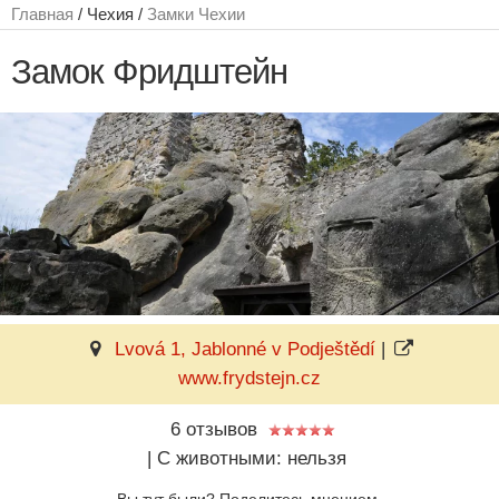
Главная
/ Чехия /
Замки Чехии
Замок Фридштейн
Lvová 1, Jablonné v Podještědí
|
www.frydstejn.cz
6 отзывов
|
C животными: нельзя
Вы тут были? Поделитесь мнением.