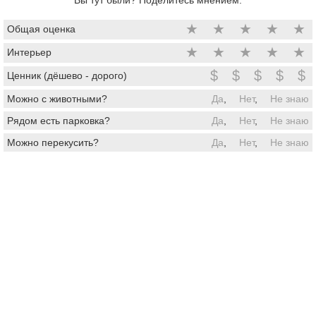
★
★
★
★
★
Общая оценка
★
★
★
★
★
Интерьер
$
$
$
$
$
Ценник (дёшево - дорого)
Можно с животными?
Да
,
Нет
,
Не знаю
Рядом есть парковка?
Да
,
Нет
,
Не знаю
Можно перекусить?
Да
,
Нет
,
Не знаю