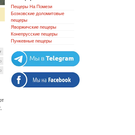
Пещеры На Помези
Бозковские доломитовые
пещеры
Яворжичские пещеры
Конепрусские пещеры
Пункевныe пещеры
★
ю
ю
от
,