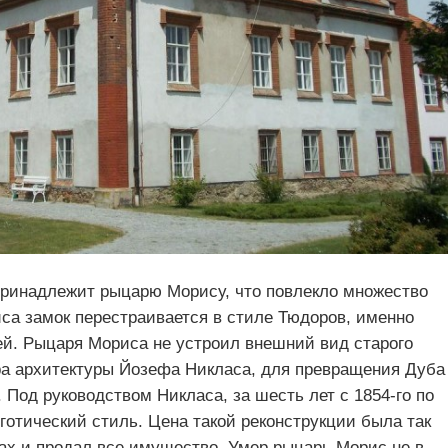
 принадлежит рыцарю Морису, что повлекло множество
са замок перестраивается в стиле Тюдоров, именно
ей. Рыцаря Мориса не устроил внешний вид старого
ра архитектуры Йозефа Никласа, для превращения Дуба
Под руководством Никласа, за шесть лет с 1854-го по
готический стиль. Цена такой реконструкции была так
гах и продал все имущество. Умер рыцарь Морис не в