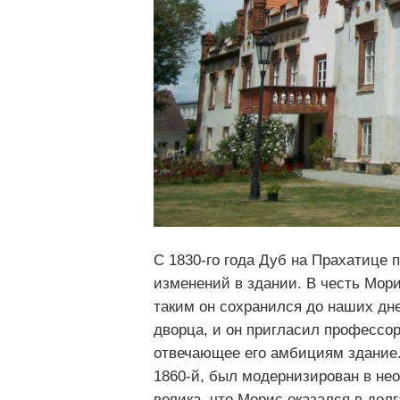
С 1830-го года Дуб на Прахатице
изменений в здании. В честь Мори
таким он сохранился до наших дн
дворца, и он пригласил профессо
отвечающее его амбициям здание. 
1860-й, был модернизирован в нео
велика, что Морис оказался в дол