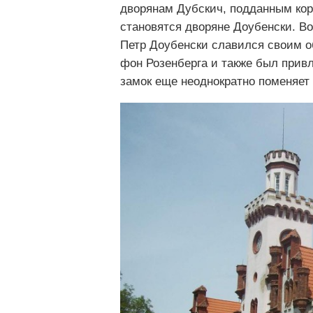
дворянам Дубскич, подданным кор
становятся дворяне Доубенски. В
Петр Доубенски славился своим 
фон Розенберга и также был прив
замок еще неоднократно поменяет