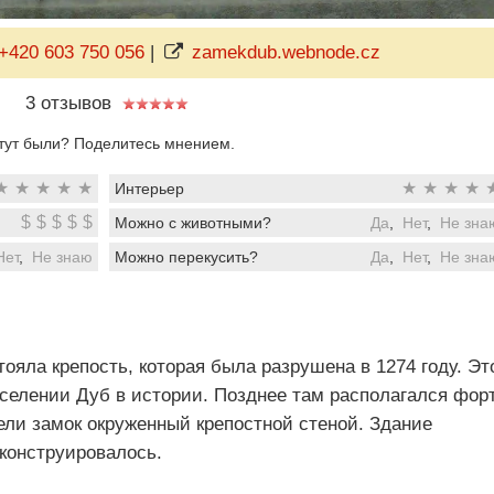
+420 603 750 056
|
zamekdub.webnode.cz
3 отзывов
тут были? Поделитесь мнением.
★
★
★
★
★
★
★
★
★
Интерьер
$
$
$
$
$
Можно с животными?
Да
,
Нет
,
Не зна
Нет
,
Не знаю
Можно перекусить?
Да
,
Нет
,
Не зна
тояла крепость, которая была разрушена в 1274 году. Эт
селении Дуб в истории. Позднее там располагался форт
ели замок окруженный крепостной стеной. Здание
еконструировалось.