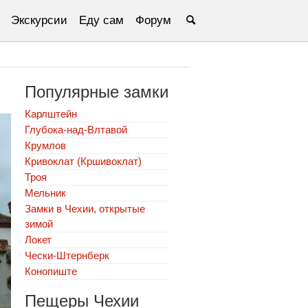
Экскурсии
Еду сам
Форум
Популярные замки
Карлштейн
Глубока-над-Влтавой
Крумлов
Кривоклат (Кршивоклат)
Троя
Мельник
Замки в Чехии, открытые
зимой
Локет
Чески-Штернберк
Конопиште
Пещеры Чехии