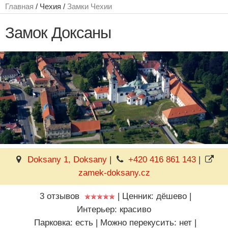
Главная
/ Чехия /
Замки Чехии
Замок Доксаны
Doksany 1, Doksany
|
+420 416 861 143
|
zamek-doksany.cz
3 отзывов
|
Ценник: дёшево
|
Интерьер: красиво
Парковка: есть
|
Можно перекусить: нет
|