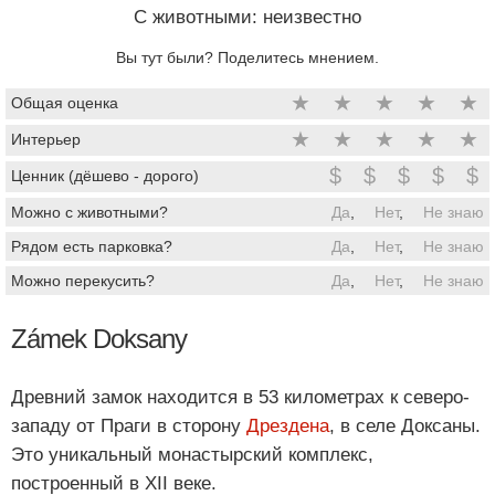
C животными: неизвестно
Вы тут были? Поделитесь мнением.
★
★
★
★
★
Общая оценка
★
★
★
★
★
Интерьер
$
$
$
$
$
Ценник (дёшево - дорого)
Можно с животными?
Да
,
Нет
,
Не знаю
Рядом есть парковка?
Да
,
Нет
,
Не знаю
Можно перекусить?
Да
,
Нет
,
Не знаю
Zámek Doksany
Древний замок находится в 53 километрах к северо-
западу от Праги в сторону
Дрездена
, в селе Доксаны.
Это уникальный монастырский комплекс,
построенный в XII веке.