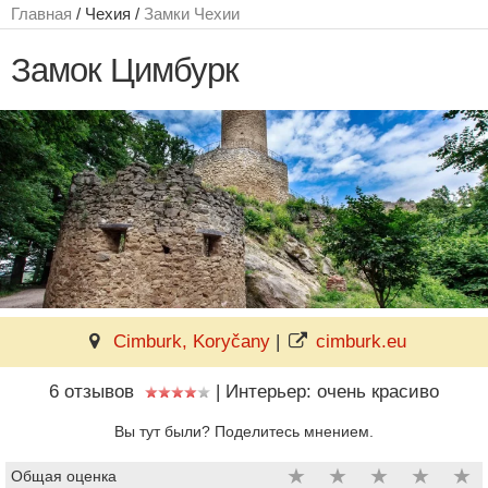
Главная
/ Чехия /
Замки Чехии
Замок Цимбурк
Cimburk, Koryčany
|
cimburk.eu
6 отзывов
|
Интерьер: очень красиво
Вы тут были? Поделитесь мнением.
★
★
★
★
★
Общая оценка