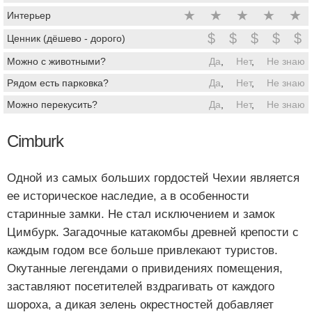
★
★
★
★
★
Интерьер
$
$
$
$
$
Ценник (дёшево - дорого)
Можно с животными?
Да
,
Нет
,
Не знаю
Рядом есть парковка?
Да
,
Нет
,
Не знаю
Можно перекусить?
Да
,
Нет
,
Не знаю
Cimburk
Одной из самых больших гордостей Чехии является
ее историческое наследие, а в особенности
старинные замки. Не стал исключением и замок
Цимбурк. Загадочные катакомбы древней крепости с
каждым годом все больше привлекают туристов.
Окутанные легендами о привидениях помещения,
заставляют посетителей вздрагивать от каждого
шороха, а дикая зелень окрестностей добавляет