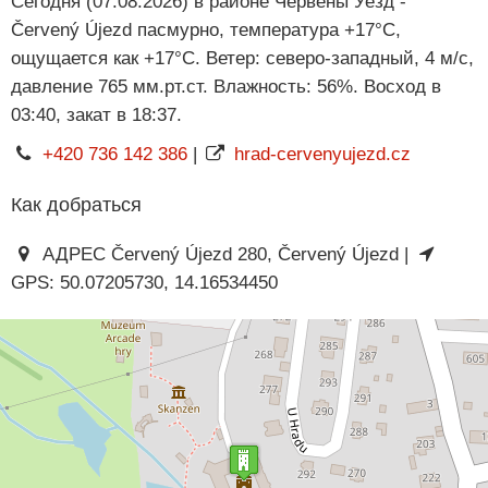
Сегодня (07.08.2026) в районе Червены Уезд -
Červený Újezd пасмурно, температура +17°C,
ощущается как +17°C. Ветер: северо-западный, 4 м/с,
давление 765 мм.рт.ст. Влажность: 56%. Восход в
03:40, закат в 18:37.
+420 736 142 386
|
hrad-cervenyujezd.cz
Как добраться
АДРЕС Červený Újezd 280, Červený Újezd |
GPS: 50.07205730, 14.16534450