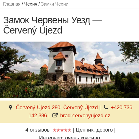
Главная
/ Чехия /
Замки Чехии
Замок Червены Уезд —
Červený Újezd
Červený Újezd 280, Červený Újezd
|
+420 736
142 386
|
hrad-cervenyujezd.cz
4 отзывов
|
Ценник: дорого
|
Интерьер: очень красиво