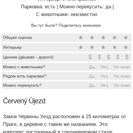
Парковка: есть
|
Можно перекусить: да
|
C животными: неизвестно
Вы тут были? Поделитесь мнением.
★
★
★
★
★
Общая оценка
★
★
★
★
★
Интерьер
$
$
$
$
$
Ценник (дёшево - дорого)
Можно с животными?
Да
,
Нет
,
Не знаю
Рядом есть парковка?
Да
,
Нет
,
Не знаю
Можно перекусить?
Да
,
Нет
,
Не знаю
Červený Újezd
Замок Червены Уезд расположен в 25 километрах от
Праги, в деревне с таким же названием. Это
комплекс построенный в средневековом стиле.