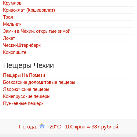
Крумлов
Кривоклат (Кршивоклат)
Троя
Мельник
Замки в Чехии, открытые зимой
Локет
Чески-Штернберк
Конопиште
Пещеры Чехии
Пещеры На Помези
Бозковские доломитовые пещеры
Яворжичские пещеры
Конепрусские пещеры
Пункевныe пещеры
Погода
:
+20°C
|
100 крон = 387 рублей