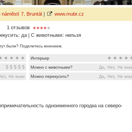
náměstí 7, Bruntál
|
www.mubr.cz
1 отзывов
екусить: да
|
C животными: нельзя
тут были? Поделитесь мнением.
★
★
★
★
★
★
★
★
★
Интерьер
$
$
$
$
$
Можно с животными?
Да
,
Нет
,
Не зна
Нет
,
Не знаю
Можно перекусить?
Да
,
Нет
,
Не зна
опримечательность одноименного городка на северо-