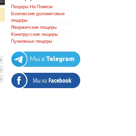
Пещеры На Помези
Бозковские доломитовые
пещеры
Яворжичские пещеры
Конепрусские пещеры
Пункевныe пещеры
★
ю
ю