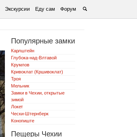
Экскурсии
Еду сам
Форум
Популярные замки
Карлштейн
Глубока-над-Влтавой
Крумлов
Кривоклат (Кршивоклат)
Троя
Мельник
Замки в Чехии, открытые
зимой
Локет
Чески-Штернберк
Конопиште
Пещеры Чехии