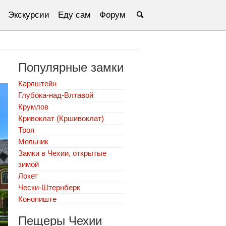
Экскурсии
Еду сам
Форум
Популярные замки
Карлштейн
Глубока-над-Влтавой
Крумлов
Кривоклат (Кршивоклат)
Троя
Мельник
Замки в Чехии, открытые
зимой
Локет
Чески-Штернберк
Конопиште
Пещеры Чехии