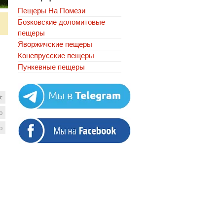
Пещеры На Помези
Бозковские доломитовые
пещеры
Яворжичские пещеры
Конепрусские пещеры
Пункевныe пещеры
★
ю
ю