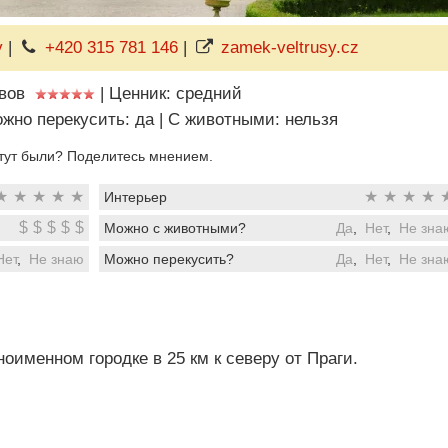
y
|
+420 315 781 146
|
zamek-veltrusy.cz
вов
|
Ценник: средний
жно перекусить: да
|
C животными: нельзя
тут были? Поделитесь мнением.
★
★
★
★
★
★
★
★
★
Интерьер
$
$
$
$
$
Можно с животными?
Да
,
Нет
,
Не зна
Нет
,
Не знаю
Можно перекусить?
Да
,
Нет
,
Не зна
оименном городке в 25 км к северу от Праги.