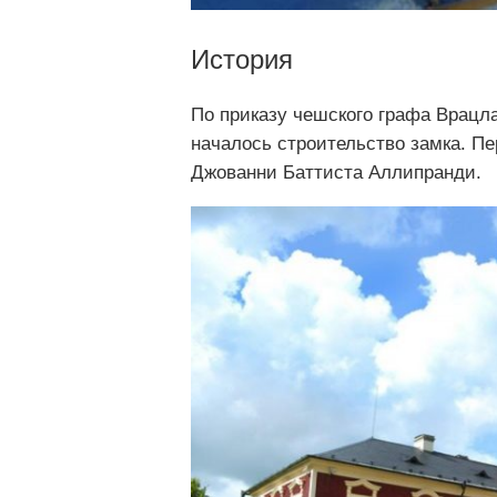
История
По приказу чешского графа Врацла
началось строительство замка. Пе
Джованни Баттиста Аллипранди.