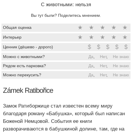
C животными: нельзя
Вы тут были? Поделитесь мнением.
★
★
★
★
★
Общая оценка
★
★
★
★
★
Интерьер
$
$
$
$
$
Ценник (дёшево - дорого)
Можно с животными?
Да
,
Нет
,
Не знаю
Рядом есть парковка?
Да
,
Нет
,
Не знаю
Можно перекусить?
Да
,
Нет
,
Не знаю
Zámek Ratibořice
Замок Ратиборжице стал известен всему миру
благодаря роману «Бабушка», который был написан
Боженой Немцовой. События ее книги
разворачиваются в бабушкиной долине, там, где на