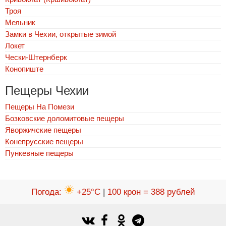
Троя
Мельник
Замки в Чехии, открытые зимой
Локет
Чески-Штернберк
Конопиште
Пещеры Чехии
Пещеры На Помези
Бозковские доломитовые пещеры
Яворжичские пещеры
Конепрусские пещеры
Пункевныe пещеры
Погода
:
+25°C
|
100 крон = 388 рублей