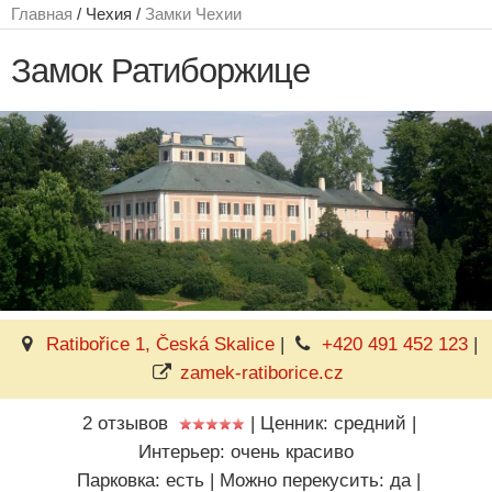
Главная
/ Чехия /
Замки Чехии
Замок Ратиборжице
Ratibořice 1, Česká Skalice
|
+420 491 452 123
|
zamek-ratiborice.cz
2 отзывов
|
Ценник: средний
|
Интерьер: очень красиво
Парковка: есть
|
Можно перекусить: да
|