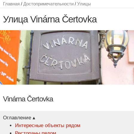
Главная
/
Достопримечательности
/
Улицы
Улица Vinárna Čertovka
Vinárna Čertovka
Оглавление ▴
Интересные объекты рядом
Рестораны рядом