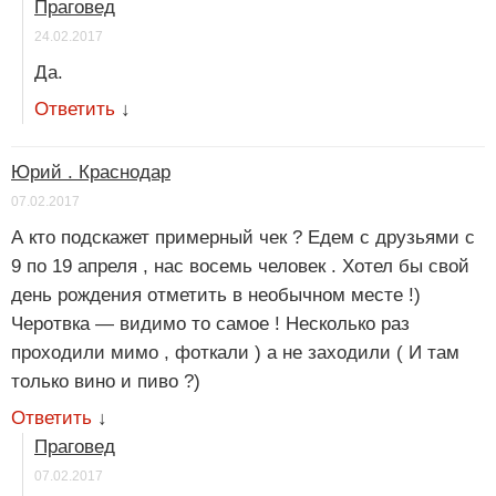
Праговед
24.02.2017
Да.
Ответить
↓
Юрий . Краснодар
07.02.2017
А кто подскажет примерный чек ? Едем с друзьями с
9 по 19 апреля , нас восемь человек . Хотел бы свой
день рождения отметить в необычном месте !)
Черотвка — видимо то самое ! Несколько раз
проходили мимо , фоткали ) а не заходили ( И там
только вино и пиво ?)
Ответить
↓
Праговед
07.02.2017