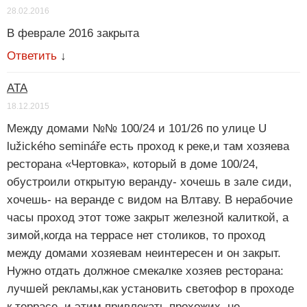
28.02.2016
В феврале 2016 закрыта
Ответить
↓
АТА
18.12.2015
Между домами №№ 100/24 и 101/26 по улице U
lužického semináře есть проход к реке,и там хозяева
ресторана «Чертовка», который в доме 100/24,
обустроили открытую веранду- хочешь в зале сиди,
хочешь- на веранде с видом на Влтаву. В нерабочие
часы проход этот тоже закрыт железной калиткой, а
зимой,когда на террасе нет столиков, то проход
между домами хозяевам неинтересен и он закрыт.
Нужно отдать должное смекалке хозяев ресторана:
лучшей рекламы,как установить светофор в проходе
к террасе, и этим привлекать прохожих, не