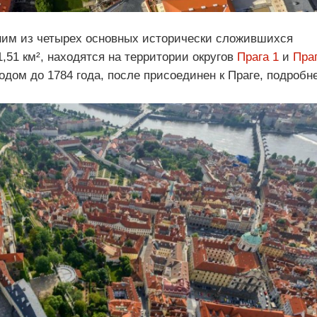
ним из четырех основных исторически сложившихся
,51 км², находятся на территории округов
Прага 1
и
Пра
дом до 1784 года, после присоединен к Праге, подробн