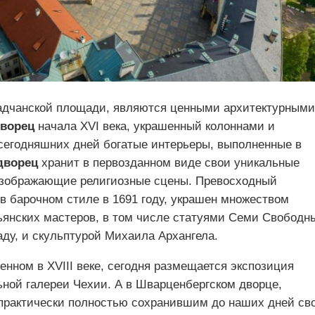
радчанской площади, являются ценными архитектурными
дворец
начала XVI века, украшенный колоннами и
 сегодняшних дней богатые интерьеры, выполненные в
дворец
хранит в первозданном виде свои уникальные
изображающие религиозные сцены. Превосходный
 в барочном стиле в 1691 году, украшен множеством
ьянских мастеров, в том числе статуями Семи Свободн
у, и скульптурой Михаила Архангела.
оенном в XVIII веке, сегодня размещается экспозиция
ьной галереи Чехии. А в Шварценбергском дворце,
, практически полностью сохранившим до наших дней св