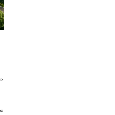
ых
ое