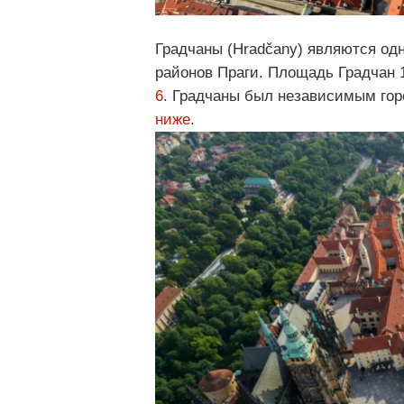
Градчаны (Hradčany) являются од
районов Праги. Площадь Градчан 1
6
. Градчаны был независимым горо
ниже
.