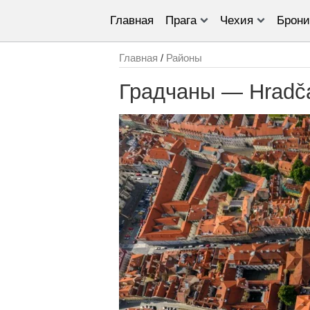
Главная
Прага
Чехия
Брони
Главная
/
Районы
Градчаны — Hradč