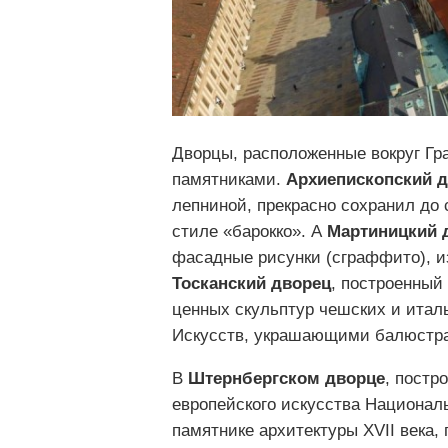
Дворцы, расположенные вокруг Г
памятниками.
Архиепископский 
лепниной, прекрасно сохранил до
стиле «барокко». А
Мартиницкий 
фасадные рисунки (сграффито), 
Тосканский дворец
, построенный
ценных скульптур чешских и итал
Искусств, украшающими балюстрад
В
Штернбергском дворце
, постр
европейского искусства Национал
памятнике архитектуры XVII века