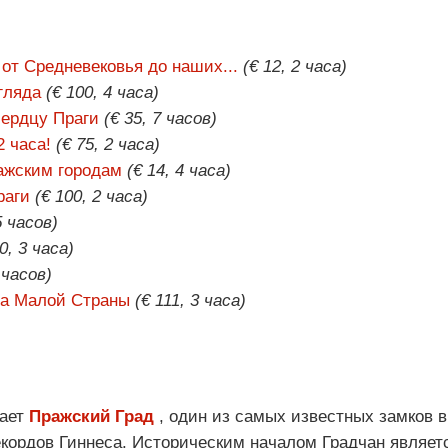
от Средневековья до наших...
(€ 12, 2 часа)
гляда
(€ 100, 4 часа)
сердцу Праги
(€ 35, 7 часов)
2 часа!
(€ 75, 2 часа)
ажским городам
(€ 14, 4 часа)
раги
(€ 100, 2 часа)
5 часов)
0, 3 часа)
 часов)
та Малой Страны
(€ 111, 3 часа)
мает
Пражский Град
, один из самых известных замков в
екордов Гиннеса. Историческим началом Градчан являет