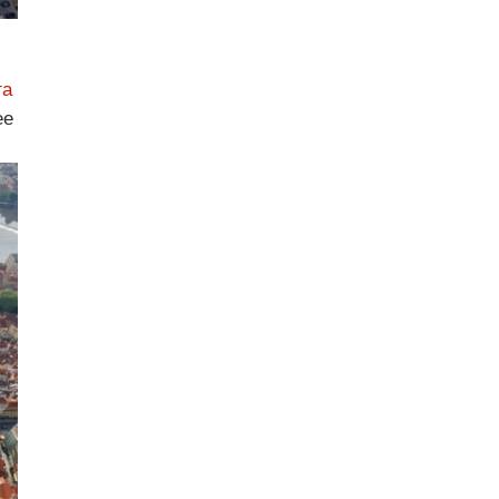
га
ее