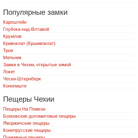
Популярные замки
Карлштейн
Глубока-над-Влтавой
Крумлов
Кривоклат (Кршивоклат)
Троя
Мельник
Замки в Чехии, открытые зимой
Локет
Чески-Штернберк
Конопиште
Пещеры Чехии
Пещеры На Помези
Бозковские доломитовые пещеры
Яворжичские пещеры
Конепрусские пещеры
Пункевныe пещеры