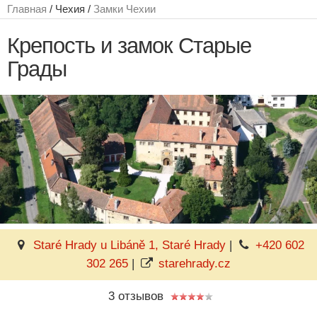
Главная
/ Чехия /
Замки Чехии
Крепость и замок Старые
Грады
Staré Hrady u Libáně 1, Staré Hrady
|
+420 602
302 265
|
starehrady.cz
3 отзывов