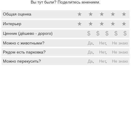
Вы тут были? Поделитесь мнением.
★
★
★
★
★
Общая оценка
★
★
★
★
★
Интерьер
$
$
$
$
$
Ценник (дёшево - дорого)
Можно с животными?
Да
,
Нет
,
Не знаю
Рядом есть парковка?
Да
,
Нет
,
Не знаю
Можно перекусить?
Да
,
Нет
,
Не знаю