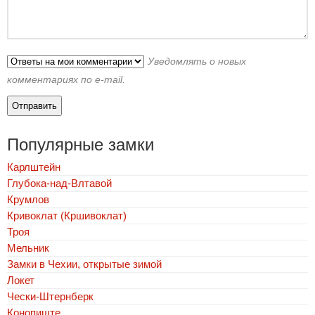
Уведомлять о новых
комментариях по e-mail.
Популярные замки
Карлштейн
Глубока-над-Влтавой
Крумлов
Кривоклат (Кршивоклат)
Троя
Мельник
Замки в Чехии, открытые зимой
Локет
Чески-Штернберк
Конопиште