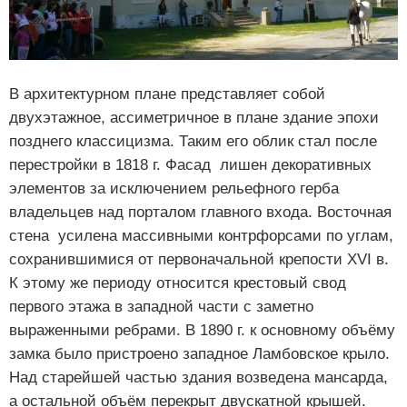
В архитектурном плане представляет собой
двухэтажное, ассиметричное в плане здание эпохи
позднего классицизма. Таким его облик стал после
перестройки в 1818 г. Фасад лишен декоративных
элементов за исключением рельефного герба
владельцев над порталом главного входа. Восточная
стена усилена массивными контрфорсами по углам,
сохранившимися от первоначальной крепости XVI в.
К этому же периоду относится крестовый свод
первого этажа в западной части с заметно
выраженными ребрами. В 1890 г. к основному объёму
замка было пристроено западное Ламбовское крыло.
Над старейшей частью здания возведена мансарда,
а остальной объём перекрыт двускатной крышей.