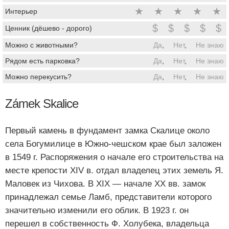
★
★
★
★
★
Интерьер
$
$
$
$
$
Ценник (дёшево - дорого)
Можно с животными?
Да
,
Нет
,
Не знаю
Рядом есть парковка?
Да
,
Нет
,
Не знаю
Можно перекусить?
Да
,
Нет
,
Не знаю
Zámek Skalice
Первый камень в фундамент замка Скалице около
села Богумилице в Южно-чешском крае был заложен
в 1549 г. Распоряжения о начале его строительства на
месте крепости XIV в. отдал владелец этих земель Я.
Маловек из Чихова. В XIX — начале XX вв. замок
принадлежал семье Ламб, представители которого
значительно изменили его облик. В 1923 г. он
перешел в собственность Ф. Холубека, владельца