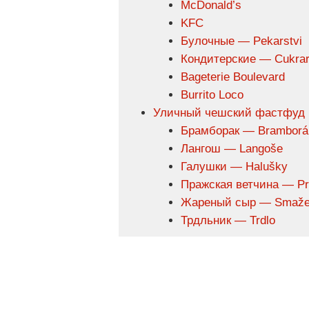
McDonald’s
KFC
Булочные — Pekarstvi
Кондитерские — Cukra
Bageterie Boulevard
Burrito Loco
Уличный чешский фастфуд
Брамборак — Bramborá
Лангош — Langoše
Галушки — Halušky
Пражская ветчина — Pr
Жареный сыр — Smaže
Трдльник — Trdlo