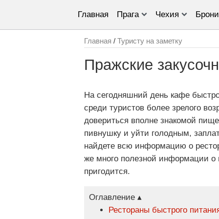
Главная
Прага
Чехия
Брони
Главная
/
Туристу на заметку
Пражские закусочн
На сегодняшний день кафе быстро
среди туристов более зрелого воз
довериться вполне знакомой пище 
пивнушку и уйти голодным, заплат
найдете всю информацию о рестор
же много полезной информации о п
пригодится.
Оглавление ▴
Рестораны быстрого питания