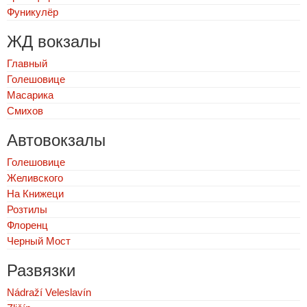
Фуникулёр
ЖД вокзалы
Главный
Голешовице
Масарика
Смихов
Автовокзалы
Голешовице
Желивского
На Книжеци
Розтилы
Флоренц
Черный Мост
Развязки
Nádraží Veleslavín