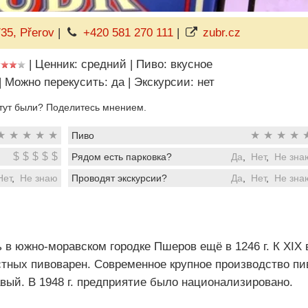
35, Přerov
|
+420 581 270 111
|
zubr.cz
|
Ценник: средний
|
Пиво: вкусное
|
Можно перекусить: да
|
Экскурсии: нет
тут были? Поделитесь мнением.
★
★
★
★
★
★
★
★
★
Пиво
$
$
$
$
$
Рядом есть парковка?
Да
,
Нет
,
Не зна
Нет
,
Не знаю
Проводят экскурсии?
Да
,
Нет
,
Не зна
в южно-моравском городке Пшеров ещё в 1246 г. К XIX 
стных пивоварен. Современное крупное производство пи
авый. В 1948 г. предприятие было национализировано.