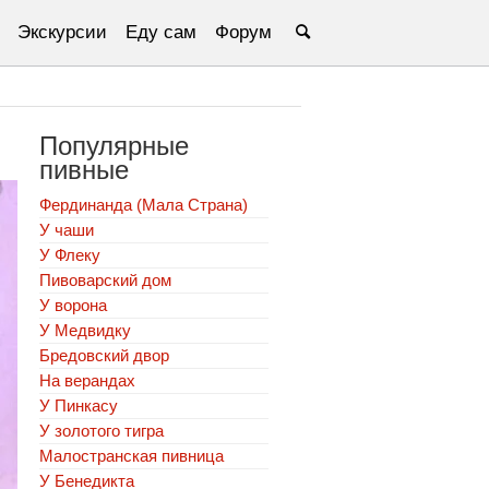
Экскурсии
Еду сам
Форум
Популярные
пивные
Фердинанда (Мала Страна)
У чаши
У Флеку
Пивоварский дом
У ворона
У Медвидку
Бредовский двор
На верандах
У Пинкасу
У золотого тигра
Малостранская пивница
У Бенедикта