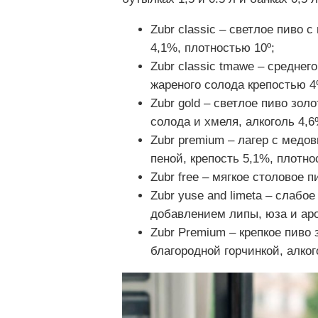
Zubr classic – светлое пиво 
4,1%, плотностью 10º;
Zubr classic tmawe – средне
жареного солода крепостью 4
Zubr gold – светлое пиво зо
солода и хмеля, алкоголь 4,6
Zubr premium – лагер с медо
пеной, крепость 5,1%, плотнос
Zubr free – мягкое столовое п
Zubr yuse and limeta – слабо
добавлением липы, юза и ар
Zubr Premium – крепкое пиво 
благородной горчинкой, алког