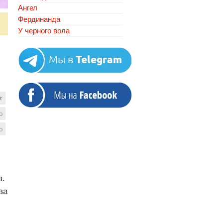
Ангел
Фердинанда
У черного вола
★
ю
ю
в.
ва