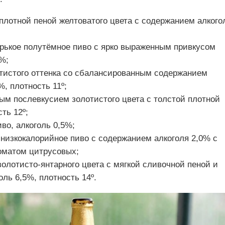
с плотной пеной желтоватого цвета с содержанием алкого
горькое полутёмное пиво с ярко выраженным привкусом
%;
лотистого оттенка со сбалансированным содержанием
%, плотность 11º;
вым послевкусием золотистого цвета с толстой плотной
ть 12º;
иво, алкоголь 0,5%;
е низкокалорийное пиво с содержанием алкоголя 2,0% с
оматом цитрусовых;
золотисто-янтарного цвета с мягкой сливочной пеной и
оль 6,5%, плотность 14º.