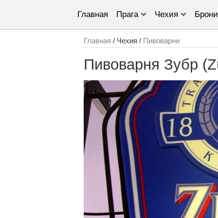
Главная
Прага
Чехия
Брони
Главная
/ Чехия /
Пивоварни
Пивоварня Зубр (Z