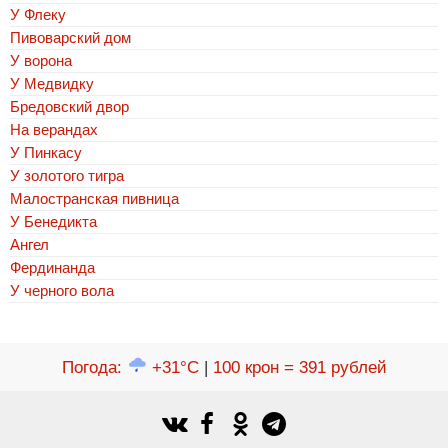
У Флеку
Пивоварский дом
У ворона
У Медвидку
Бредовский двор
На верандах
У Пинкасу
У золотого тигра
Малостранская пивница
У Бенедикта
Ангел
Фердинанда
У черного вола
Погода
:
+31°C
|
100 крон = 391 рублей