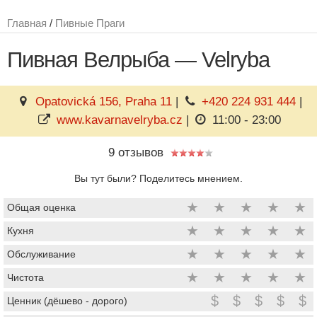
Главная
/
Пивные Праги
Пивная Велрыба — Velryba
Opatovická 156, Praha 11
|
+420 224 931 444
|
www.kavarnavelryba.cz
|
11:00 - 23:00
9 отзывов
Вы тут были? Поделитесь мнением.
★
★
★
★
★
Общая оценка
★
★
★
★
★
Кухня
★
★
★
★
★
Обслуживание
★
★
★
★
★
Чистота
$
$
$
$
$
Ценник (дёшево - дорого)