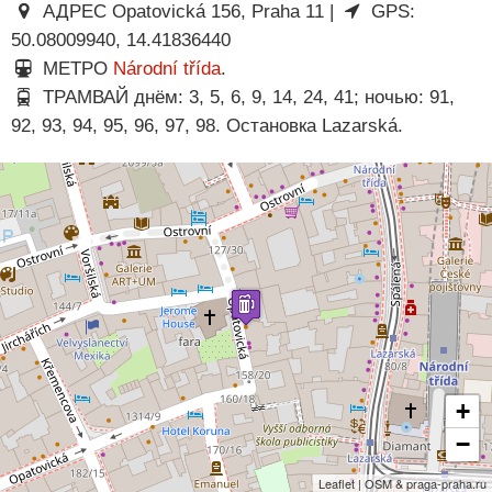
АДРЕС Opatovická 156, Praha 11 |
GPS:
50.08009940, 14.41836440
МЕТРО
Národní třída
.
ТРАМВАЙ днём: 3, 5, 6, 9, 14, 24, 41; ночью: 91,
92, 93, 94, 95, 96, 97, 98. Остановка Lazarská.
+
−
Leaflet | OSM & praga-praha.ru