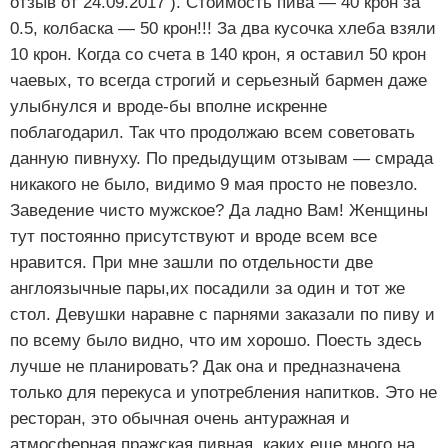
отзыв от 24.09.2017 ). Стоимость пива — 40 крон за
0.5, колбаска — 50 крон!!! За два кусочка хлеба взяли
10 крон. Когда со счета в 140 крон, я оставил 50 крон
чаевых, то всегда строгий и серьезный бармен даже
улыбнулся и вроде-бы вполне искренне
поблагодарил. Так что продолжаю всем советовать
данную пивнуху. По предыдущим отзывам — смрада
никакого не было, видимо 9 мая просто не повезло.
Заведение чисто мужское? Да ладно Вам! Женщины
тут постоянно присутствуют и вроде всем все
нравится. При мне зашли по отдельности две
англоязычные пары,их посадили за один и тот же
стол. Девушки наравне с парнями заказали по пиву и
по всему было видно, что им хорошо. Поесть здесь
лучше не планировать? Дак она и предназначена
только для перекуса и употребления напитков. Это не
ресторан, это обычная очень антуражная и
атмосферная пражская пивная, каких еще много на