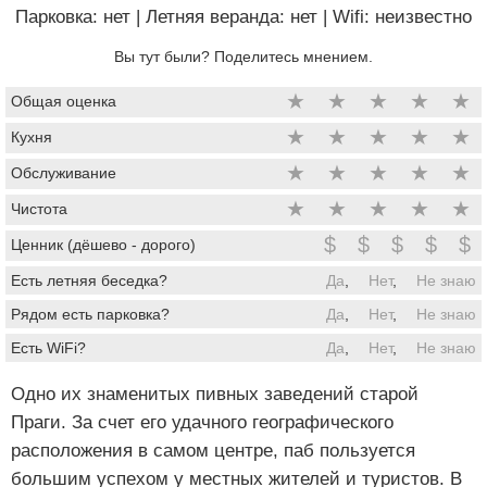
Парковка: нет
|
Летняя веранда: нет
|
Wifi: неизвестно
Вы тут были? Поделитесь мнением.
★
★
★
★
★
Общая оценка
★
★
★
★
★
Кухня
★
★
★
★
★
Обслуживание
★
★
★
★
★
Чистота
$
$
$
$
$
Ценник (дёшево - дорого)
Есть летняя беседка?
Да
,
Нет
,
Не знаю
Рядом есть парковка?
Да
,
Нет
,
Не знаю
Есть WiFi?
Да
,
Нет
,
Не знаю
Одно их знаменитых пивных заведений старой
Праги. За счет его удачного географического
расположения в самом центре, паб пользуется
большим успехом у местных жителей и туристов. В