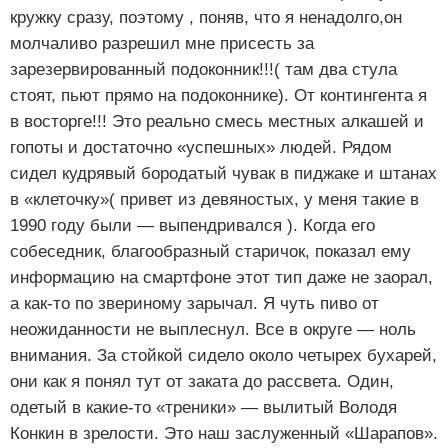
кружку сразу, поэтому , поняв, что я ненадолго,он
молчаливо разрешил мне присесть за
зарезервированный подоконник!!!( там два стула
стоят, пьют прямо на подоконнике). От контингента я
в восторге!!! Это реально смесь местных алкашей и
гопоты и достаточно «успешных» людей. Рядом
сидел кудрявый бородатый чувак в пиджаке и штанах
в «клеточку»( привет из девяностых, у меня такие в
1990 году были — выпендривался ). Когда его
собеседник, благообразный старичок, показал ему
информацию на смартфоне этот тип даже не заорал,
а как-то по звериному зарычал. Я чуть пиво от
неожиданности не выплеснул. Все в округе — ноль
внимания. За стойкой сидело около четырех бухарей,
они как я понял тут от заката до рассвета. Один,
одетый в какие-то «треники» — вылитый Володя
Конкин в зрелости. Это наш заслуженный «Шарапов».