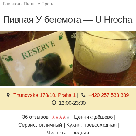
Главная
/
Пивные Праги
Пивная У бегемота — U Hrocha
Thunovská 178/10, Praha 1
|
+420 257 533 389
|
12:00-23:30
36 отзывов
|
Ценник: дёшево
|
Сервис: отличный
|
Кухня: превосходная
|
Чистота: средняя