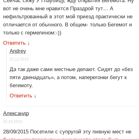
Сейчас сижу У Глаубицу, жду открытия Бегемота. Ну
вот не очень мне нравится Праздрой тут… А
нефильтрованный в этот мой приезд практически не
отличается от обычного. В общем- только Бегемот и
только с гермелином:-))
Ответить
↓
Andrey
21.12.2015
Да так даже сами местные делают. Сидят до «без
пяти двенадцать», а потом, наперегонки бегут к
бегемоту.
Ответить
↓
Александр
02.10.2015
28/09/2015 Посетили с супругой эту пивную мест не