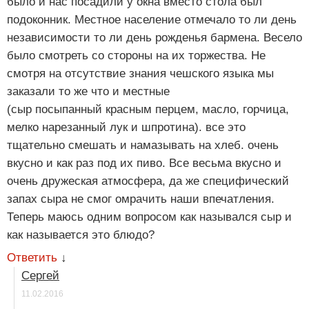
было и нас посадили у окна вместо стола был
подоконник. Местное население отмечало то ли день
независимости то ли день рожденья бармена. Весело
было смотреть со стороны на их торжества. Не
смотря на отсутствие знания чешского языка мы
заказали то же что и местные
(сыр посыпанный красным перцем, масло, горчица,
мелко нарезанный лук и шпротина). все это
тщательно смешать и намазывать на хлеб. очень
вкусно и как раз под их пиво. Все весьма вкусно и
очень дружеская атмосфера, да же специфический
запах сыра не смог омрачить наши впечатления.
Теперь маюсь одним вопросом как назывался сыр и
как называется это блюдо?
Ответить
↓
Сергей
11.02.2016