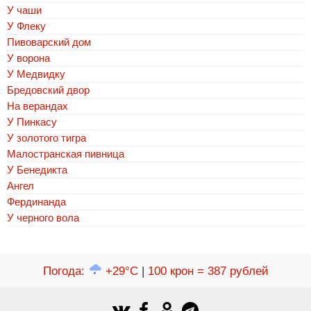
У чаши
У Флеку
Пивоварский дом
У ворона
У Медвидку
Бредовский двор
На верандах
У Пинкасу
У золотого тигра
Малостранская пивница
У Бенедикта
Ангел
Фердинанда
У черного вола
Погода
:
+29°C
|
100 крон = 387 рублей