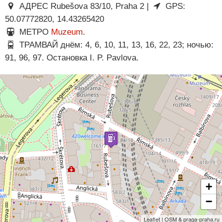
АДРЕС Rubešova 83/10, Praha 2 |
GPS:
50.07772820, 14.43265420
МЕТРО
Muzeum
.
ТРАМВАЙ днём: 4, 6, 10, 11, 13, 16, 22, 23; ночью:
91, 96, 97. Остановка I. P. Pavlova.
+
−
Leaflet | OSM & praga-praha.ru