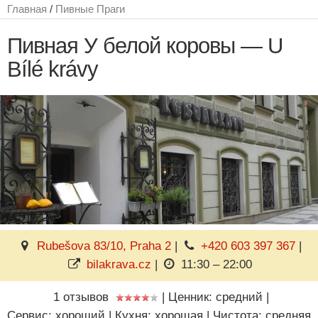
Главная
/
Пивные Праги
Пивная У белой коровы — U
Bílé krávy
Rubešova 83/10, Praha 2
|
+420 603 397 367
|
bilakrava.cz
|
11:30 – 22:00
1 отзывов
|
Ценник: средний
|
Сервис: хороший
|
Кухня: хорошая
|
Чистота: средняя