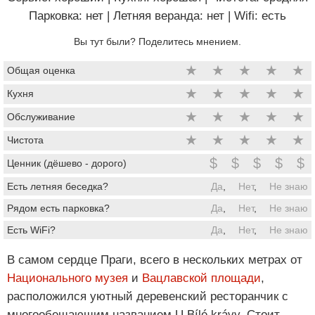
Парковка: нет
|
Летняя веранда: нет
|
Wifi: есть
Вы тут были? Поделитесь мнением.
★
★
★
★
★
Общая оценка
★
★
★
★
★
Кухня
★
★
★
★
★
Обслуживание
★
★
★
★
★
Чистота
$
$
$
$
$
Ценник (дёшево - дорого)
Есть летняя беседка?
Да
,
Нет
,
Не знаю
Рядом есть парковка?
Да
,
Нет
,
Не знаю
Есть WiFi?
Да
,
Нет
,
Не знаю
В самом сердце Праги, всего в нескольких метрах от
Национального музея
и
Вацлавской площади
,
расположился уютный деревенский ресторанчик с
многообещающим названием U Bílé krávy. Стоит