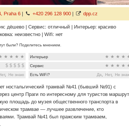
, Praha 6
|
+420 296 128 900
|
dpp.cz
ик: дёшево
|
Сервис: отличный
|
Интерьер: красиво
ковка: неизвестно
|
Wifi: нет
тут были? Поделитесь мнением.
★
★
★
★
★
★
★
★
★
Интерьер
$
$
$
$
$
★
★
★
★
Сервис
Нет
,
Не знаю
Есть WiFi?
Да
,
Нет
,
Не зна
ует ностальгический трамвай №41 (бывший №91) с
ерез центр Праги по интересному для туристов маршрут
скую площадь до музея общественного транспорта в
рическом трамвае — лучшее развлечение, кто
мваями. Трамвай №41 был пражским трамваем,
.