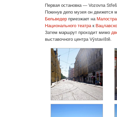
Первая остановка — Vozovna Stře
Покинув депо музея он движется
Бельведер
приезжает на
Малостра
Национального театра
к
Вацлавск
Затем маршрут проходит мимо
дв
выставочного центра Výstaviště.