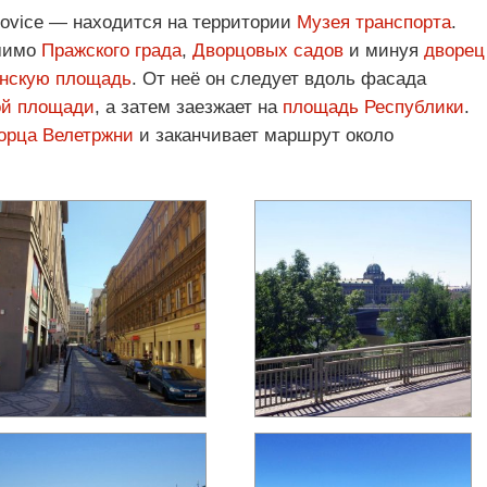
šovice — находится на территории
Музея транспорта
.
 мимо
Пражского града
,
Дворцовых садов
и минуя
дворец
нскую площадь
. От неё он следует вдоль фасада
ой площади
, а затем заезжает на
площадь Республики
.
орца Велетржни
и заканчивает маршрут около