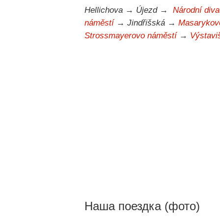
Hellichova → Újezd →
Národní diva
náměstí
→ Jindřišská →
Masarykovo
Strossmayerovo náměstí
→
Výstavi
Наша поездка (фото)