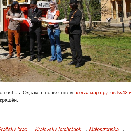
о ноябрь. Однако с появлением
новых маршрутов №42 
кращён.
Pražský hrad
→
Královský letohrádek
→
Malostranská
→