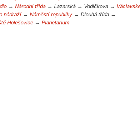
dlo
→
Národní třída
→ Lazarská → Vodičkova →
Václavsk
 nádraží
→
Náměstí republiky
→ Dlouhá třída →
ště Holešovice
→
Planetarium