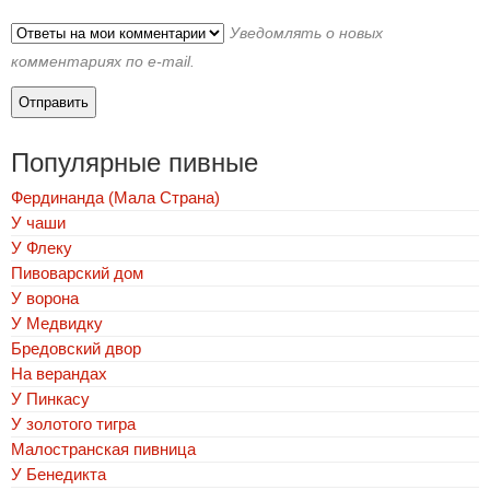
Уведомлять о новых
комментариях по e-mail.
Популярные пивные
Фердинанда (Мала Страна)
У чаши
У Флеку
Пивоварский дом
У ворона
У Медвидку
Бредовский двор
На верандах
У Пинкасу
У золотого тигра
Малостранская пивница
У Бенедикта