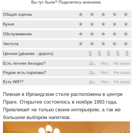
Вы тут были? Поделитесь мнением.
★
★
★
★
★
Общая оценка
★
★
★
★
★
Кухня
★
★
★
★
★
Обслуживание
★
★
★
★
★
Чистота
$
$
$
$
$
Ценник (дёшево - дорого)
Есть летняя беседка?
Да
,
Нет
,
Не знаю
Рядом есть парковка?
Да
,
Нет
,
Не знаю
Есть WiFi?
Да
,
Нет
,
Не знаю
Пивная в Ирландском стиле расположена в центре
Праги. Открытие состоялось в ноябре 1993 года.
Привлекает не только своим интерьером, а так же
большим выбором напитков.