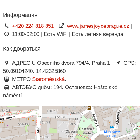
Информация
+420 224 818 851
|
www.jamesjoyceprague.cz
|
11:00-02:00 | Есть WiFi | Есть летняя веранда
Как добраться
АДРЕС U Obecního dvora 794/4, Praha 1 |
GPS:
50.09104240, 14.42325860
МЕТРО
Staroměstská
.
АВТОБУС днём: 194. Остановка: Haštalské
náměstí.