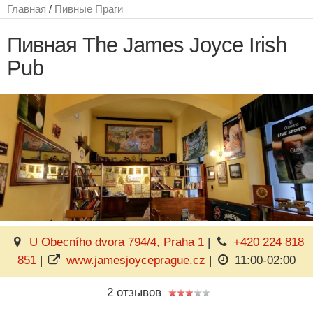
Главная
/
Пивные Праги
Пивная The James Joyce Irish
Pub
U Obecního dvora 794/4, Praha 1
|
+420 224 818
851
|
www.jamesjoyceprague.cz
|
11:00-02:00
2 отзывов