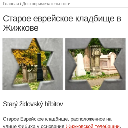
Главная
/
Достопримечательности
Старое еврейское кладбище в
Жижкове
Starý židovský hřbitov
Старое Еврейское кладбище, расположенное на
улице Фибиха у основания
Жижковской телебашни
,