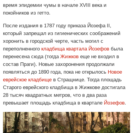
время эпидемии чумы в начале XVIII века и
покойников из гетто.
После издания в 1787 году приказа Йозефа II,
который запрещал из гигиенических соображений
хоронить в городской черте, часть могил с
переполненного
кладбища квартала Йозефов
была
перенесена сюда (тогда
Жижков
еще не входил в
состав Праги). Новые захоронения продолжали
появляться до 1890 года, пока не открылось
Новое
еврейское кладбище
в Стращнице. Тогда площадь
Старого еврейского кладбища в Жижкове достигала
28 тысяч квадратных метров, что в два раза
превышает площадь кладбища в квартале
Йозефов
.