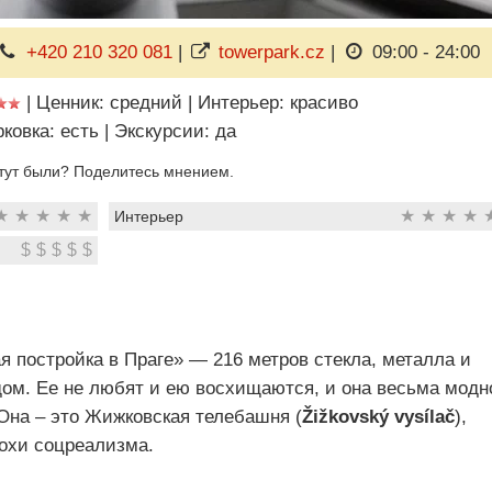
+420 210 320 081
|
towerpark.cz
|
09:00 - 24:00
|
Ценник: средний
|
Интерьер: красиво
ковка: есть
|
Экскурсии: да
тут были? Поделитесь мнением.
★
★
★
★
★
★
★
★
★
Интерьер
$
$
$
$
$
 постройка в Праге» — 216 метров стекла, металла и
ом. Ее не любят и ею восхищаются, и она весьма модн
Она – это Жижковская телебашня (
Žižkovský vysílač
),
охи соцреализма.