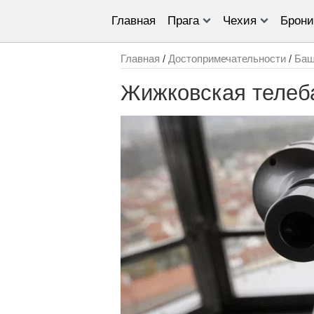
Главная
Прага
Чехия
Брони
Главная
/
Достопримечательности
/
Баш
Жижковская теле