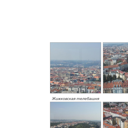
Жижковская телебашня