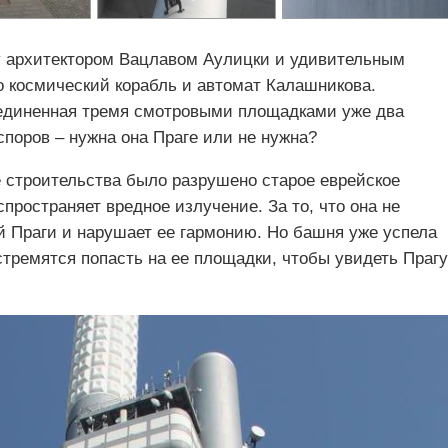
у архитектором Вацлавом Аулицки и удивительным
 космический корабль и автомат Калашникова.
ъединенная тремя смотровыми площадками уже два
поров – нужна она Праге или не нужна?
ее строительства было разрушено старое еврейское
спространяет вредное излучение. За то, что она не
й Праги и нарушает ее гармонию. Но башня уже успела
стремятся попасть на ее площадки, чтобы увидеть Прагу