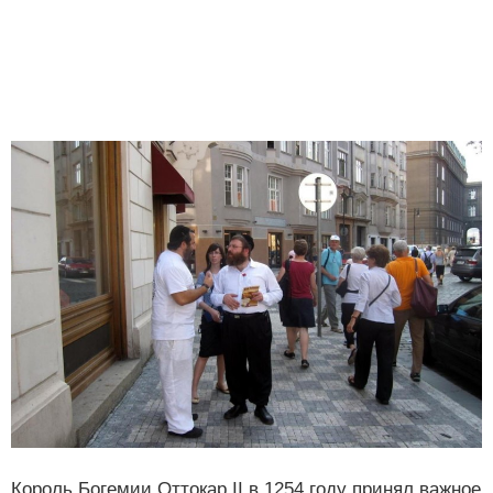
Король Богемии Оттокар II в 1254 году принял важное